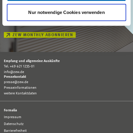
Unser ZEW Monthly bringt Ihnen jeden Monat spannende Einblicke in
Nur notwendige Cookies verwenden
aktuelle Wirtschaftsthemen, exklusive Analysen und wichtige
Veranstaltungen.
ZEW MONTHLY ABONNIEREN
Empfang und allgemeine Auskünfte
Tel. +49 621 1235-01
info@zew.de
Pressekontakt
presse@zew.de
Presseinformationen
weitere Kontaktdaten
Formalia
Impressum
Datenschutz
Barrierefreiheit