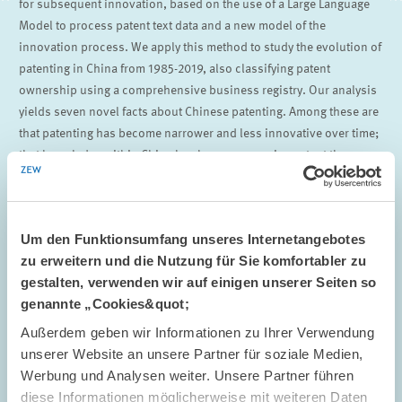
for subsequent innovation, based on the use of a Large Language
Model to process patent text data and a new model of the
innovation process. We apply this method to study the evolution of
patenting in China from 1985-2019, also classifying patent
ownership using a comprehensive business registry. Our analysis
yields seven novel facts about Chinese patenting. Among these are
that patenting has become narrower and less innovative over time;
that knowledge within China has become more important than
knowledge outside of China for directing innovative activity in
China; and that knowledge produced by Chinese entities within
China has been more important than knowledge produced by
Um den Funktionsumfang unseres Internetangebotes
foreign entities filing patents in China.
zu erweitern und die Nutzung für Sie komfortabler zu
Böing, Philipp,
Loren Brandt, Ruochen Dai, Kevin Lim und
Bettina
gestalten, verwenden wir auf einigen unserer Seiten so
Peters
(2024),
The Anatomy of Chinese Innovation: Insights on
genannte „Cookies&quot;
Patent Quality and Ownership
, University of Toronto Department of
Außerdem geben wir Informationen zu Ihrer Verwendung
Economics Working Paper, Toronto
unserer Website an unsere Partner für soziale Medien,
Werbung und Analysen weiter. Unsere Partner führen
diese Informationen möglicherweise mit weiteren Daten