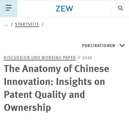
Sch
...
STARTSEITE
Katego
PUBLIKATIONEN
PUBLIKATIONEN
PROJEKTE
TEAM
DISCUSSION UND WORKING PAPER
// 2024
VERANSTALTUNGEN
AKTUELLES
ZEW DISCUSSION PAPERS
The Anatomy of Chinese
Innovation: Insights on
ZEW-PERIODIKA
Patent Quality and
SCHRIFTENREIHEN
Ownership
ZEW-GUTACHTEN UND FORSCHUNGSBERICHTE