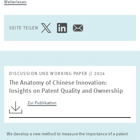
Weiterlesen
(EXTERNE) FORSCHUNGSPUBLIKATIONEN
SEITE TEILEN
SEITE
SEITE
SEITE
AUF
AUF
PER
TWITTER
LINKEDIN
E-
TEILEN
TEILEN
MAIL
TEILEN
DISCUSSION UND WORKING PAPER // 2024
The Anatomy of Chinese Innovation:
Insights on Patent Quality and Ownership
Zur Publikation
We develop a new method to measure the importance of a patent