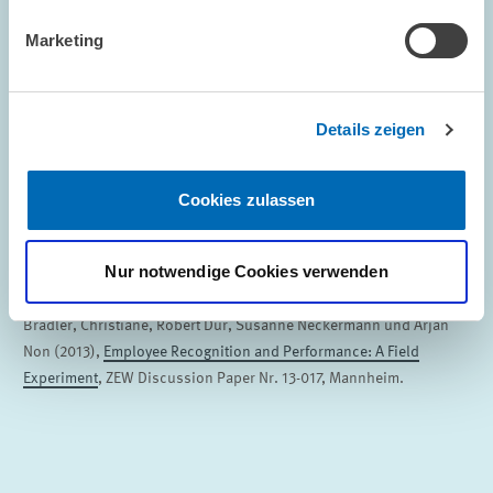
Ergebnisse in Einklang bringt, ist die gleichzeitige Existenz von
Konformitätspräferenzen und Reziprozität der Mitarbeiter. Das
Marketing
heißt, Mitarbeiter versuchen sich zum einen an der Gruppennorm
zu orientieren und verhalten sich zum anderen reziprok, d.h. sie
reagieren mit einer Leistungssteigerung auf den Empfang von
Details zeigen
Anerkennung.
Die Erkenntnisse unserer Studie legen nahe, dass Anerkennung ein
Cookies zulassen
kosteneffektives Mittel zur Erhöhung der durchschnittlichen
Leistungsbereitschaft darstellt, insbesondere, wenn diese
Anerkennung einer ausreichend großen, aber dennoch exklusiven
Nur notwendige Cookies verwenden
Gruppe von Leistungsträgern zuteil wird.
Bradler, Christiane, Robert Dur, Susanne Neckermann und Arjan
Non (2013),
Employee Recognition and Performance: A Field
Experiment
, ZEW Discussion Paper Nr. 13-017, Mannheim.