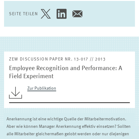
(EXTERNE) FORSCHUNGSPUBLIKATIONEN
SEITE TEILEN
SEITE
SEITE
SEITE
AUF
AUF
PER
TWITTER
LINKEDIN
E-
TEILEN
TEILEN
MAIL
TEILEN
ZEW DISCUSSION PAPER NR. 13-017 // 2013
Employee Recognition and Performance: A
Field Experiment
Zur Publikation
Anerkennung ist eine wichtige Quelle der Mitarbeitermotivation.
Aber wie können Manager Anerkennung effektiv einsetzen? Sollten
alle Mitarbeiter gleichermaßen gelobt werden oder nur diejenigen