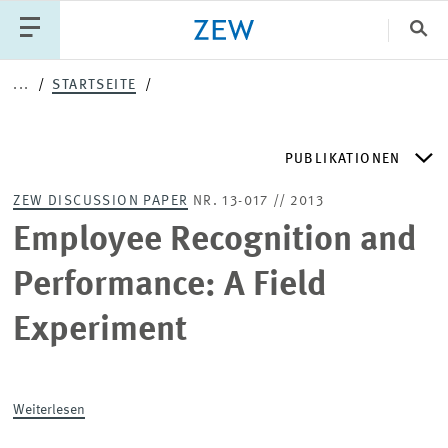
Sch
...
STARTSEITE
Katego
PUBLIKATIONEN
PUBLIKATIONEN
PROJEKTE
TEAM
ZEW DISCUSSION PAPER
NR. 13-017 // 2013
VERANSTALTUNGEN
AKTUELLES
ZEW DISCUSSION PAPERS
Employee Recognition and
Performance: A Field
ZEW-PERIODIKA
Experiment
SCHRIFTENREIHEN
Weiterlesen
ZEW-GUTACHTEN UND FORSCHUNGSBERICHTE