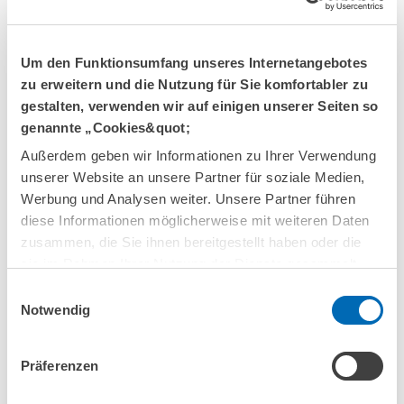
ZUM PROFIL
Um den Funktionsumfang unseres Internetangebotes
zu erweitern und die Nutzung für Sie komfortabler zu
gestalten, verwenden wir auf einigen unserer Seiten so
genannte „Cookies&quot;
Außerdem geben wir Informationen zu Ihrer Verwendung
unserer Website an unsere Partner für soziale Medien,
Werbung und Analysen weiter. Unsere Partner führen
diese Informationen möglicherweise mit weiteren Daten
zusammen, die Sie ihnen bereitgestellt haben oder die
sie im Rahmen Ihrer Nutzung der Dienste gesammelt
haben.
Einwilligungsauswahl
SENIOR RESEARCHER
Notwendig
Dr. Sandra Gottschalk
E-Mail
sandra.gottschalk@zew.de
Präferenzen
Telefon
+49 (0)621 1235-267