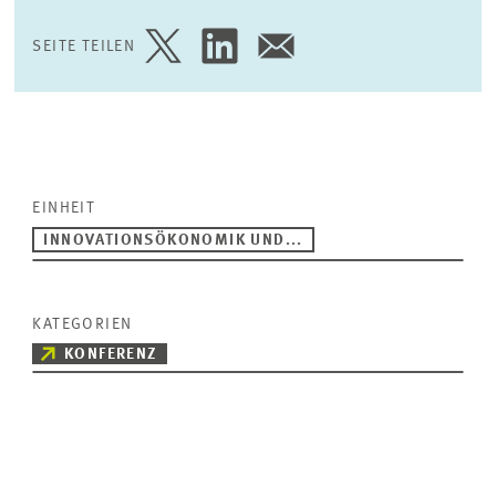
SEITE TEILEN
SEITE
SEITE
SEITE
AUF
AUF
PER
TWITTER
LINKEDIN
E-
TEILEN
TEILEN
MAIL
TEILEN
EINHEIT
INNOVATIONSÖKONOMIK UND...
KATEGORIEN
KONFERENZ