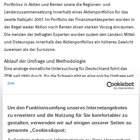
Portfolios in Aktien und Renten sowie die Regionen- und
Länderzusammensetzung innerhalb eines Aktienportfolios für das
zweite Halbjahr 2007. Im Portfolio der Finanzmarktexperten würden in
der Regel weder Aktion noch Renten einen starken Vorzug einräumen.
Die meisten der befragten Experten würden zudem den Ländern Mittel-
und Osteuropas innerhalb des Aktienportfolios ein höheres Gewicht
zuweisen als der Eurozone.
Ablauf der Umfrage und Methodologie
Eine analoge monatliche Untersuchung für Deutschland führt das
ZEW seit 1991 durch, für die Schweiz gibt es eine solche Umfrage seit
Juni 2006. Ziel der vorliegenden Umfrage ist es, Indikatoren für das
allgemeine Konjunkturklima für die Region Mittel- und Osteuropa
(CEE) sowie Österreich zu entwickeln. Zur CEE-Region werden
Bulgarien, Kroatien, Tschechische Republik, Ungarn, Polen,
Um den Funktionsumfang unseres Internetangebotes
Rumänien, Serbien, Slowakei und Slowenien gezählt.
zu erweitern und die Nutzung für Sie komfortabler zu
gestalten, verwenden wir auf einigen unserer Seiten so
Im Einzelnen werden die Finanzmarktexperten nach der Beurteilung
genannte „Cookies&quot;
der aktuellen konjunkturellen Lage sowie nach ihren mittelfristigen
Außerdem geben wir Informationen zu Ihrer Verwendung