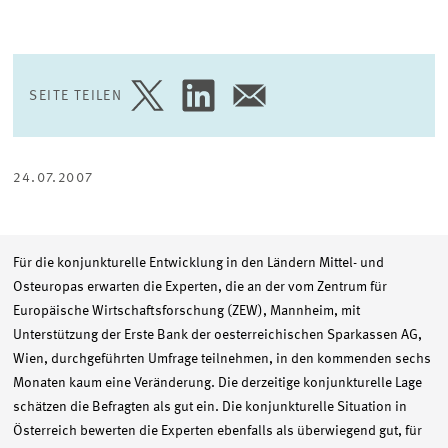
SEITE TEILEN
SEITE
SEITE
SEITE
AUF
AUF
PER
TWITTER
LINKEDIN
E-
TEILEN
TEILEN
MAIL
TEILEN
24.07.2007
Für die konjunkturelle Entwicklung in den Ländern Mittel- und
Osteuropas erwarten die Experten, die an der vom Zentrum für
Europäische Wirtschaftsforschung (ZEW), Mannheim, mit
Unterstützung der Erste Bank der oesterreichischen Sparkassen AG,
Wien, durchgeführten Umfrage teilnehmen, in den kommenden sechs
Monaten kaum eine Veränderung. Die derzeitige konjunkturelle Lage
schätzen die Befragten als gut ein. Die konjunkturelle Situation in
Österreich bewerten die Experten ebenfalls als überwiegend gut, für