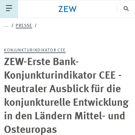
Sch
...
PRESSE
Katego
KONJUNKTURINDIKATOR CEE
PUBLIKATIONEN
PROJEKTE
TEAM
ZEW-Erste Bank-
VERANSTALTUNGEN
AKTUELLES
Konjunkturindikator CEE -
Neutraler Ausblick für die
konjunkturelle Entwicklung
in den Ländern Mittel- und
Osteuropas