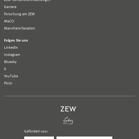
Karriere
Forschung am ZEW
MaCCI
MannheimTaxation
Folgen Sie uns
LinkedIn
Instagram
Bluesky
X
YouTube
Flickr
Gefördert von:
Logo
Logo