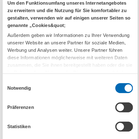
Branchen Software und IT-Dienste, IKT-Fachhandel sowie
Um den Funktionsumfang unseres Internetangebotes
Telekommunikationsdienste) und wissensintensiven Dienstleistern
zu erweitern und die Nutzung für Sie komfortabler zu
(Unternehmen der Branchen Steuerberatung und Wirtschaftsprüfung,
gestalten, verwenden wir auf einigen unserer Seiten so
Unternehmensberatung, Architekturbüros, technische Beratung und
genannte „Cookies&quot;
Planung, Forschung und Entwicklung sowie Werbung).
Außerdem geben wir Informationen zu Ihrer Verwendung
unserer Website an unsere Partner für soziale Medien,
Anmerkung zur Hochrechnung
Werbung und Analysen weiter. Unsere Partner führen
Um die Repräsentativität der Analysen zu gewährleisten, rechnet das
diese Informationen möglicherweise mit weiteren Daten
ZEW die Antworten der Umfrageteilnehmer auf die Anzahl aller
zusammen, die Sie ihnen bereitgestellt haben oder die sie
Unternehmen der betrachteten Branche hoch.
im Rahmen Ihrer Nutzung der Dienste gesammelt haben.
Einwilligungsauswahl
Notwendig
Zu den Kontakten
Präferenzen
LINKS
Statistiken
Überblick über die ZEW/Creditreform
Konjunkturumfrage