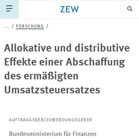
Sch
Allokative
...
FORSCHUNG
Katego
und
Allokative und distributive
distributive
PUBLIKATIONEN
PROJEKTE
TEAM
Effekte einer Abschaffung
Effekte
VERANSTALTUNGEN
AKTUELLES
des ermäßigten
einer
Umsatzsteuersatzes
Abschaffung
des
ermäßigten
AUFTRAGGEBER/ZUWENDUNGSGEBER
Bundesministerium für Finanzen
Umsatzsteuersatzes