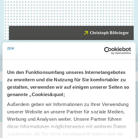
Christoph Böhringer
Christoph Böhringer
PROJEKTLEITUNG
Research Associate
Um den Funktionsumfang unseres Internetangebotes
zu erweitern und die Nutzung für Sie komfortabler zu
ZUM PROFIL
gestalten, verwenden wir auf einigen unserer Seiten so
AUFTRAGGEBER/ZUWENDUNGSGEBER
genannte „Cookies&quot;
Bundesministerium für Finanzen
, Berlin, DE
Außerdem geben wir Informationen zu Ihrer Verwendung
unserer Website an unsere Partner für soziale Medien,
Werbung und Analysen weiter. Unsere Partner führen
diese Informationen möglicherweise mit weiteren Daten
zusammen, die Sie ihnen bereitgestellt haben oder die