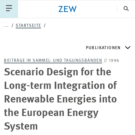
Sch
...
STARTSEITE
Katego
PUBLIKATIONEN
PUBLIKATIONEN
PROJEKTE
TEAM
BEITRÄGE IN SAMMEL- UND TAGUNGSBÄNDEN
// 1996
VERANSTALTUNGEN
AKTUELLES
ZEW DISCUSSION PAPERS
Scenario Design for the
Long-term Integration of
ZEW-PERIODIKA
Renewable Energies into
SCHRIFTENREIHEN
the European Energy
System
ZEW-GUTACHTEN UND FORSCHUNGSBERICHTE