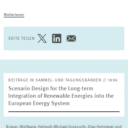
(EXTERNE) FORSCHUNGSPUBLIKATIONEN
Weiterlesen
SEITE TEILEN
SEITE
SEITE
SEITE
AUF
AUF
PER
TWITTER
LINKEDIN
E-
TEILEN
TEILEN
MAIL
TEILEN
BEITRÄGE IN SAMMEL- UND TAGUNGSBÄNDEN // 1996
Scenario Design for the Long-term
Integration of Renewable Energies into the
European Energy System
Bräuer, Wolfgang, Helmuth-Michael Groscurth, Olav Hohmeyer und