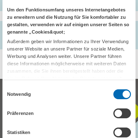
Um den Funktionsumfang unseres Internetangebotes
zu erweitern und die Nutzung für Sie komfortabler zu
gestalten, verwenden wir auf einigen unserer Seiten so
AUTOREN/-INNEN
genannte „Cookies&quot;
Thomas Hempell //
Thomas Zwick
Außerdem geben wir Informationen zu Ihrer Verwendung
unserer Website an unsere Partner für soziale Medien,
Werbung und Analysen weiter. Unsere Partner führen
diese Informationen möglicherweise mit weiteren Daten
zusammen, die Sie ihnen bereitgestellt haben oder die
sie im Rahmen Ihrer Nutzung der Dienste gesammelt
haben.
Einwilligungsauswahl
Notwendig
Präferenzen
BLEIBEN SIE MIT UNS IN
KONTAKT
Statistiken