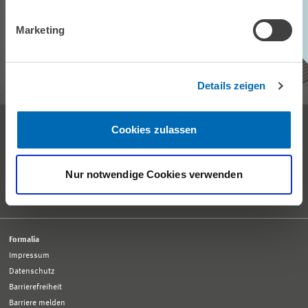
Unser ZEW Monthly bringt Ihnen jeden Monat spannende Einblicke in
aktuelle Wirtschaftsthemen, exklusive Analysen und wichtige
Marketing
Veranstaltungen.
ZEW MONTHLY ABONNIEREN
Details zeigen
Empfang und allgemeine Auskünfte
Cookies zulassen
Tel. +49 621 1235-01
info@zew.de
Pressekontakt
Nur notwendige Cookies verwenden
presse@zew.de
Presseinformationen
weitere Kontaktdaten
Formalia
Impressum
Datenschutz
Barrierefreiheit
Barriere melden