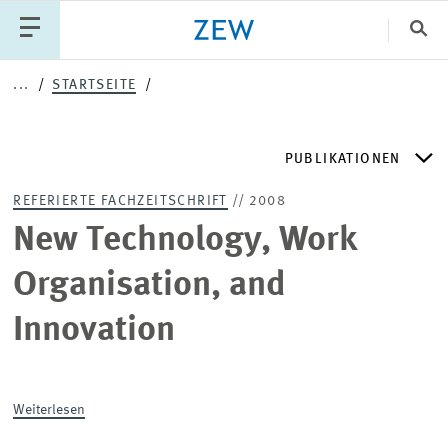
Sch
...
STARTSEITE
Katego
PUBLIKATIONEN
PUBLIKATIONEN
PROJEKTE
TEAM
REFERIERTE FACHZEITSCHRIFT
// 2008
VERANSTALTUNGEN
AKTUELLES
ZEW DISCUSSION PAPERS
New Technology, Work
Organisation, and
ZEW-PERIODIKA
Innovation
SCHRIFTENREIHEN
Weiterlesen
ZEW-GUTACHTEN UND FORSCHUNGSBERICHTE