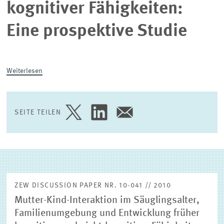
kognitiver Fähigkeiten:
(EXTERNE) FORSCHUNGSPUBLIKATIONEN
Eine prospektive Studie
Weiterlesen
SEITE TEILEN
SEITE
SEITE
SEITE
AUF
AUF
PER
TWITTER
LINKEDIN
E-
TEILEN
TEILEN
MAIL
TEILEN
ZEW DISCUSSION PAPER NR. 10-041 // 2010
Mutter-Kind-Interaktion im Säuglingsalter,
Familienumgebung und Entwicklung früher