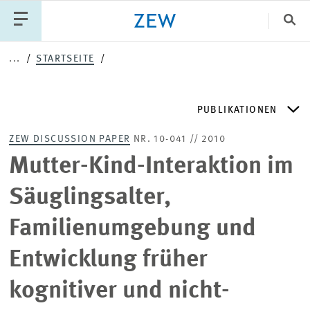
Sch
...
STARTSEITE
Katego
PUBLIKATIONEN
PUBLIKATIONEN
PROJEKTE
TEAM
ZEW DISCUSSION PAPER
NR. 10-041 // 2010
VERANSTALTUNGEN
AKTUELLES
ZEW DISCUSSION PAPERS
Mutter-Kind-Interaktion im
Säuglingsalter,
ZEW-PERIODIKA
Familienumgebung und
SCHRIFTENREIHEN
Entwicklung früher
kognitiver und nicht-
ZEW-GUTACHTEN UND FORSCHUNGSBERICHTE