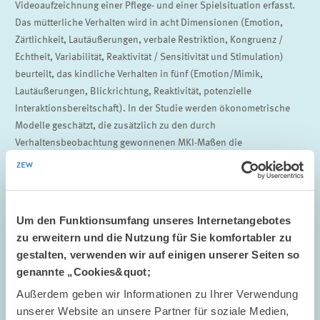
Videoaufzeichnung einer Pflege- und einer Spielsituation erfasst.
Das mütterliche Verhalten wird in acht Dimensionen (Emotion,
Zärtlichkeit, Lautäußerungen, verbale Restriktion, Kongruenz /
Echtheit, Variabilität, Reaktivität / Sensitivität und Stimulation)
beurteilt, das kindliche Verhalten in fünf (Emotion/Mimik,
Lautäußerungen, Blickrichtung, Reaktivität, potenzielle
Interaktionsbereitschaft). In der Studie werden ökonometrische
Modelle geschätzt, die zusätzlich zu den durch
Verhaltensbeobachtung gewonnenen MKI-Maßen die
psychosoziale und organische Risikobelastung bei Geburt, die
sozio-emotionale Familienumgebung und das
Haushaltseinkommen enthalten. Unseren Regressionsanalysen
zufolge tragen die beiden betrachteten Interaktionsmerkmale,
Um den Funktionsumfang unseres Internetangebotes
Feinfühligkeit der Mutter und Reaktivität des Kindes, signifikant zur
zu erweitern und die Nutzung für Sie komfortabler zu
Prognose des IQ bis zum Vorschulalter bei. Die Feinfühligkeit der
gestalten, verwenden wir auf einigen unserer Seiten so
Mutter trägt ferner zur Prognose der Persistenz im Vorschulalter
genannte „Cookies&quot;
bei. Aus methodischer Sicht ergibt sich das wichtigste Resultat
Außerdem geben wir Informationen zu Ihrer Verwendung
unserer Studie, dass die Feinfühligkeit der Mutter in der Dyade, die
unserer Website an unsere Partner für soziale Medien,
aus einer zehnminütigen Videoaufzeichnung im Säuglingsalter