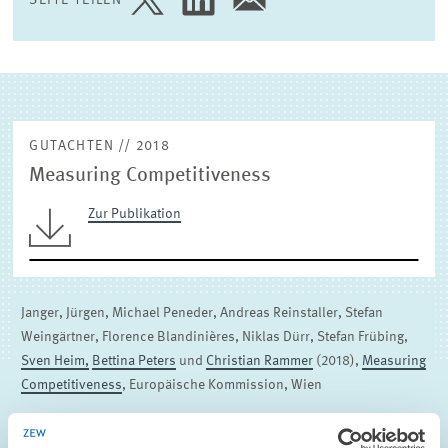
SEITE
SEITE
SEITE
AUF
AUF
PER
(EXTERNE) FORSCHUNGSPUBLIKATIONEN
TWITTER
LINKEDIN
E-
TEILEN
TEILEN
MAIL
TEILEN
GUTACHTEN // 2018
Measuring Competitiveness
Zur Publikation
Janger, Jürgen, Michael Peneder, Andreas Reinstaller, Stefan
Weingärtner, Florence Blandinières, Niklas Dürr, Stefan Frübing,
Sven Heim,
Bettina Peters
und
Christian Rammer
(2018),
Measuring
Competitiveness
, Europäische Kommission, Wien