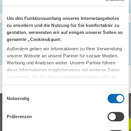
Um den Funktionsumfang unseres Internetangebotes
zu erweitern und die Nutzung für Sie komfortabler zu
AUTOREN/-INNEN
gestalten, verwenden wir auf einigen unserer Seiten so
Jürgen Janger // Michael Peneder // Andreas Reinstaller
genannte „Cookies&quot;
// Stefan Weingärtner // Florence Blandinières // Dr.
Niklas Dürr // Stefan Frübing //
Sven Heim
//
Bettina
Außerdem geben wir Informationen zu Ihrer Verwendung
Peters
//
Christian Rammer
unserer Website an unsere Partner für soziale Medien,
Werbung und Analysen weiter. Unsere Partner führen
diese Informationen möglicherweise mit weiteren Daten
zusammen, die Sie ihnen bereitgestellt haben oder die
sie im Rahmen Ihrer Nutzung der Dienste gesammelt
haben.
Einwilligungsauswahl
Notwendig
Präferenzen
BLEIBEN SIE MIT UNS IN