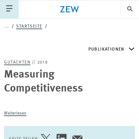
Sch
...
STARTSEITE
Katego
PUBLIKATIONEN
PUBLIKATIONEN
PROJEKTE
TEAM
GUTACHTEN
// 2018
VERANSTALTUNGEN
AKTUELLES
ZEW DISCUSSION PAPERS
Measuring
Competitiveness
ZEW-PERIODIKA
SCHRIFTENREIHEN
Weiterlesen
ZEW-GUTACHTEN UND FORSCHUNGSBERICHTE
SEITE TEILEN