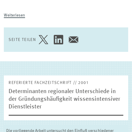
(EXTERNE) FORSCHUNGSPUBLIKATIONEN
Weiterlesen
SEITE TEILEN
SEITE
SEITE
SEITE
AUF
AUF
PER
TWITTER
LINKEDIN
E-
TEILEN
TEILEN
MAIL
TEILEN
REFERIERTE FACHZEITSCHRIFT // 2001
Determinanten regionaler Unterschiede in
der Gründungshäufigkeit wissensintensiver
Dienstleister
Die vorliegende Arbeit untersucht den Einfluß verschiedener