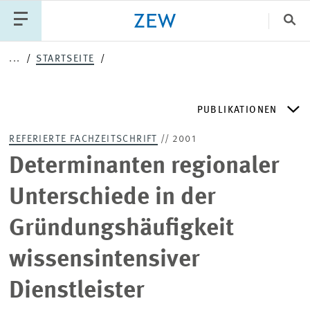
Sch
...
STARTSEITE
Katego
PUBLIKATIONEN
PUBLIKATIONEN
PROJEKTE
TEAM
REFERIERTE FACHZEITSCHRIFT
// 2001
VERANSTALTUNGEN
AKTUELLES
ZEW DISCUSSION PAPERS
Determinanten regionaler
Unterschiede in der
ZEW-PERIODIKA
Gründungshäufigkeit
SCHRIFTENREIHEN
wissensintensiver
Dienstleister
ZEW-GUTACHTEN UND FORSCHUNGSBERICHTE