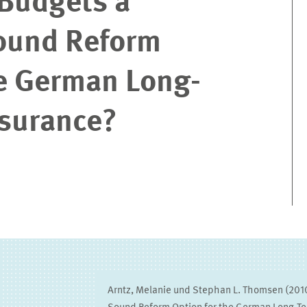
 Budgets a
Sound Reform
he German Long-
nsurance?
Arntz, Melanie und Stephan L. Thomsen (2010