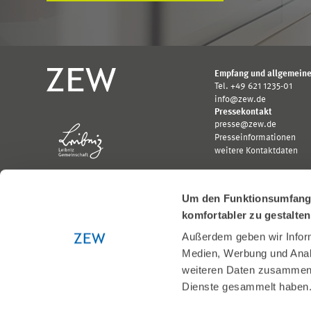
Empfang und allgemeine
Tel. +49 621 1235-01
info@zew.de
Pressekontakt
presse@zew.de
Presseinformationen
weitere Kontaktdaten
Um den Funktionsumfang u
komfortabler zu gestalte
Außerdem geben wir Inform
Gefördert von:
Medien, Werbung und Analy
Logo
Logo
Bundesministerium
Ministerium
weiteren Daten zusammen, 
für
für
Dienste gesammelt haben
Wirtschaft
Wissenschaft,
und
Forschung