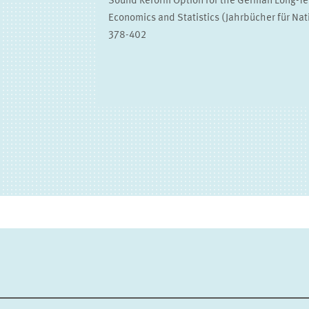
Sound Reform Option for the German Long-Ter
Economics and Statistics (Jahrbücher für Nat
378-402