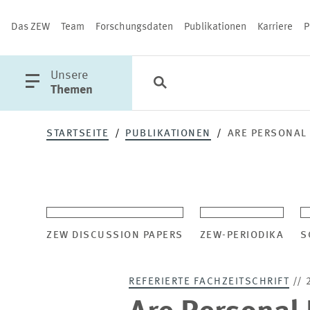
Das ZEW
Team
Forschungsdaten
Publikationen
Karriere
P
öffne
Unsere
Suche
Kategorien
Schließen
Hauptmenü
Themen
STARTSEITE
PUBLIKATIONEN
ARE PERSONAL
PUBLIKATIONEN
ZEW DISCUSSION PAPERS
ZEW-PERIODIKA
S
REFERIERTE FACHZEITSCHRIFT
// 