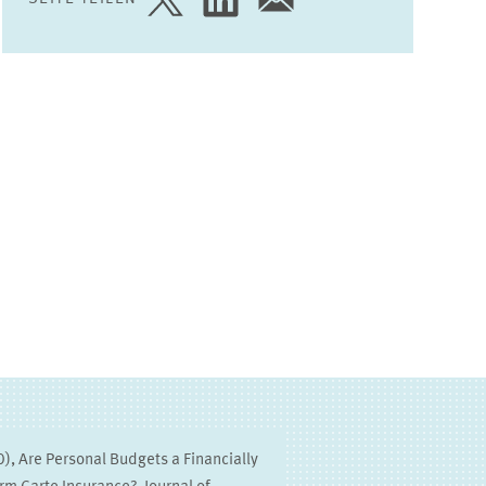
SEITE
SEITE
SEITE
AUF
AUF
PER
TWITTER
LINKEDIN
E-
TEILEN
TEILEN
MAIL
TEILEN
), Are Personal Budgets a Financially