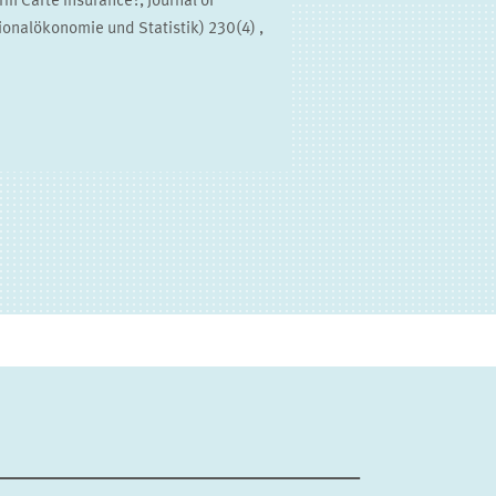
m Carte Insurance?, Journal of
ionalökonomie und Statistik) 230(4) ,