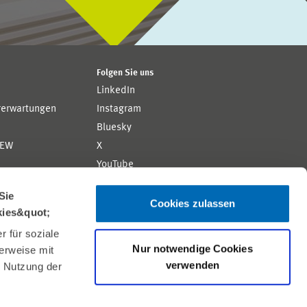
Folgen Sie uns
LinkedIn
rerwartungen
Instagram
Bluesky
ZEW
X
YouTube
ion
Flickr
Sie
Cookies zulassen
kies&quot;
 für soziale
Nur notwendige Cookies
erweise mit
verwenden
r Nutzung der