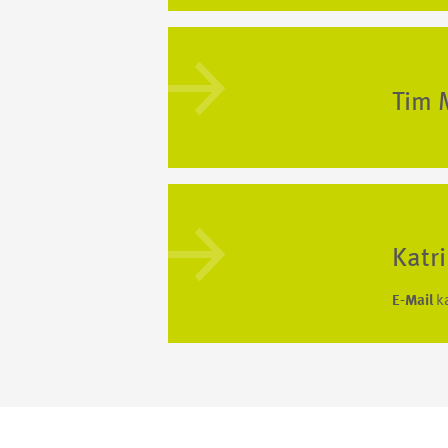
Tim 
Katr
E-Mail
k