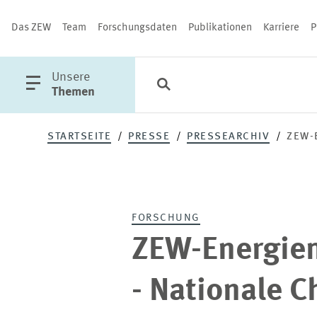
Das ZEW
Team
Forschungsdaten
Publikationen
Karriere
P
öffne
Unsere
Suche
Kategorien
Schließen
Hauptmenü
Themen
STARTSEITE
PRESSE
PRESSEARCHIV
ZEW-
PUBLIKATIONEN
FORSCHUNG
ZEW-Energie
- Nationale 