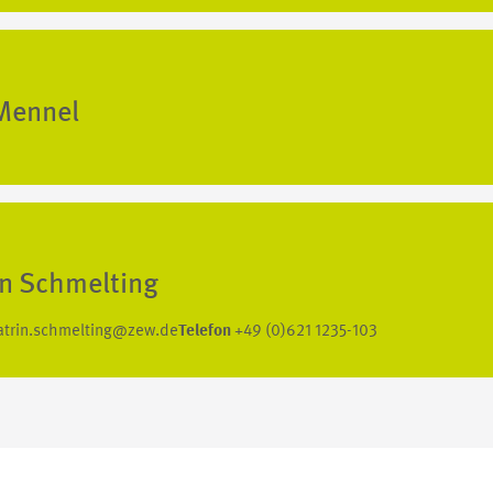
Mennel
in Schmelting
atrin.schmelting@zew.de
Telefon
+49 (0)621 1235-103