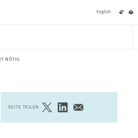
English
T NÖTIG
UNGEN
AKTUELLES
SEITE TEILEN
SEITE
SEITE
SEITE
AUF
AUF
PER
TWITTER
LINKEDIN
E-
TEILEN
TEILEN
MAIL
TEILEN