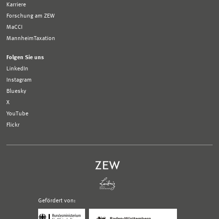
Karriere
Forschung am ZEW
MaCCI
MannheimTaxation
Folgen Sie uns
LinkedIn
Instagram
Bluesky
X
YouTube
Flickr
Gefördert von:
Logo
Logo
Bundesministerium
Ministerium