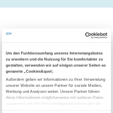
AUSGEWÄHLTE PUBLIKATIONEN
Um den Funktionsumfang unseres Internetangebotes
zu erweitern und die Nutzung für Sie komfortabler zu
DISCUSSION PAPERS UND WORKING PAPERS
gestalten, verwenden wir auf einigen unserer Seiten so
genannte „Cookies&quot;
Außerdem geben wir Informationen zu Ihrer Verwendung
Unternehmensdynamik in der
unserer Website an unsere Partner für soziale Medien,
Wissenswirtschaft in Deutschland 2020.
Werbung und Analysen weiter. Unsere Partner führen
Gründungen und Schließungen von
diese Informationen möglicherweise mit weiteren Daten
Unternehmen, Gründungsdynamik in den
zusammen, die Sie ihnen bereitgestellt haben oder die
Bundesländern, Internationaler Vergleich,
sie im Rahmen Ihrer Nutzung der Dienste gesammelt