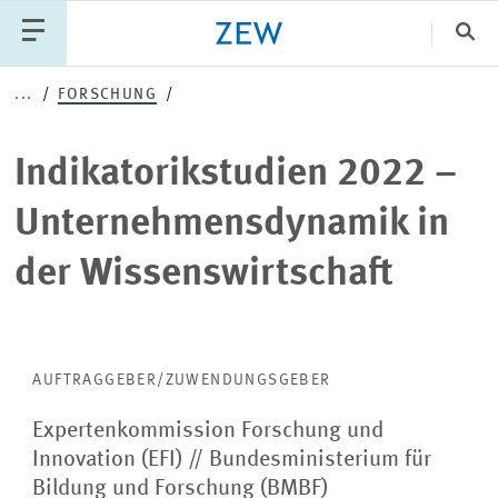
Sch
Indikatorikstudien
...
FORSCHUNG
Katego
2022
Indikatorikstudien 2022 –
–
PUBLIKATIONEN
PROJEKTE
TEAM
Unternehmensdynamik in
Unternehmensdynamik
VERANSTALTUNGEN
AKTUELLES
der Wissenswirtschaft
in
der
Wissenswirtschaft
AUFTRAGGEBER/ZUWENDUNGSGEBER
Expertenkommission Forschung und
Innovation (EFI)
//
Bundesministerium für
Bildung und Forschung (BMBF)