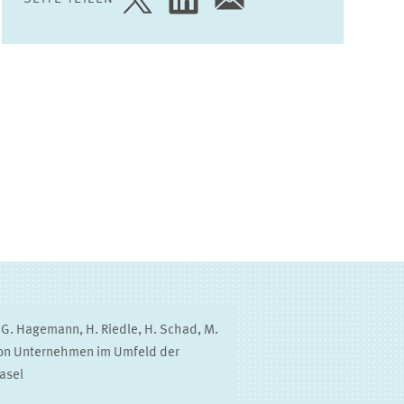
SEITE
SEITE
SEITE
AUF
AUF
PER
TWITTER
LINKEDIN
E-
TEILEN
TEILEN
MAIL
TEILEN
 G. Hagemann, H. Riedle, H. Schad, M.
von Unternehmen im Umfeld der
asel