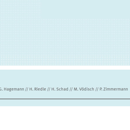
 G. Hagemann // H. Riedle // H. Schad // M. Vödisch // P. Zimmermann