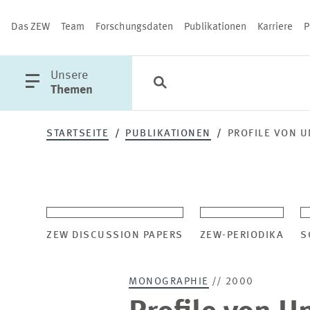
Das ZEW
Team
Forschungsdaten
Publikationen
Karriere
P
öffne
Unsere
Suche
Kategorien
Schließen
Hauptmenü
Themen
STARTSEITE
PUBLIKATIONEN
PROFILE VON 
PUBLIKATIONEN
ZEW DISCUSSION PAPERS
ZEW-PERIODIKA
S
MONOGRAPHIE
// 2000