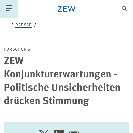
Sch
...
PRESSE
Katego
FORSCHUNG
PUBLIKATIONEN
PROJEKTE
TEAM
ZEW-
VERANSTALTUNGEN
AKTUELLES
Konjunkturerwartungen -
Politische Unsicherheiten
drücken Stimmung