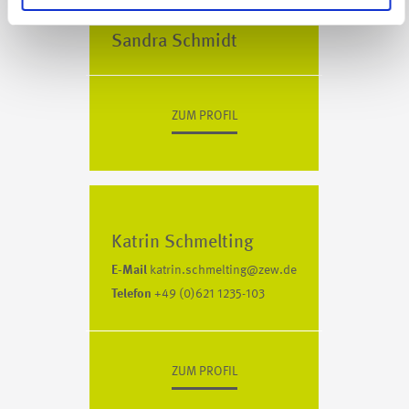
Sandra Schmidt
ZUM PROFIL
Katrin Schmelting
E-Mail
katrin.schmelting@zew.de
Telefon
+49 (0)621 1235-103
ZUM PROFIL