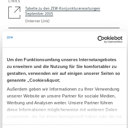
LINKS
Tabelle zu den ZEW-Konjunkturerwartungen
September 2005
(Interner Link)
EINHEIT & THEMEN
Um den Funktionsumfang unseres Internetangebotes
PRESSE UND REDAKTION
zu erweitern und die Nutzung für Sie komfortabler zu
ALTERSVORSORGE UND NACHHALTIGE...
gestalten, verwenden wir auf einigen unserer Seiten so
genannte „Cookies&quot;
Außerdem geben wir Informationen zu Ihrer Verwendung
SCHLAGWORTE
unserer Website an unsere Partner für soziale Medien,
Werbung und Analysen weiter. Unsere Partner führen
diese Informationen möglicherweise mit weiteren Daten
KONJUNKTURUMFRAGE
KONJUNKTURINDIKATOR
zusammen, die Sie ihnen bereitgestellt haben oder die sie
KONJUNKTURPROGNOSE
im Rahmen Ihrer Nutzung der Dienste gesammelt haben.