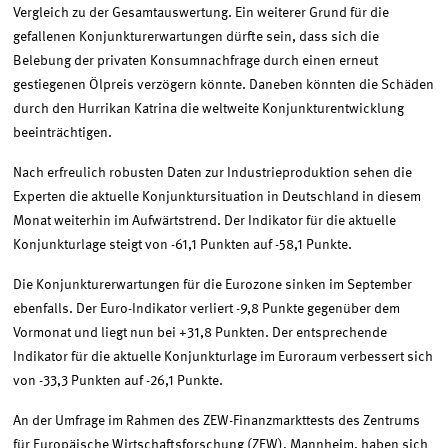
Vergleich zu der Gesamtauswertung. Ein weiterer Grund für die
gefallenen Konjunkturerwartungen dürfte sein, dass sich die
Belebung der privaten Konsumnachfrage durch einen erneut
gestiegenen Ölpreis verzögern könnte. Daneben könnten die Schäden
durch den Hurrikan Katrina die weltweite Konjunkturentwicklung
beeinträchtigen.
Nach erfreulich robusten Daten zur Industrieproduktion sehen die
Experten die aktuelle Konjunktursituation in Deutschland in diesem
Monat weiterhin im Aufwärtstrend. Der Indikator für die aktuelle
Konjunkturlage steigt von -61,1 Punkten auf -58,1 Punkte.
Die Konjunkturerwartungen für die Eurozone sinken im September
ebenfalls. Der Euro-Indikator verliert -9,8 Punkte gegenüber dem
Vormonat und liegt nun bei +31,8 Punkten. Der entsprechende
Indikator für die aktuelle Konjunkturlage im Euroraum verbessert sich
von -33,3 Punkten auf -26,1 Punkte.
An der Umfrage im Rahmen des ZEW-Finanzmarkttests des Zentrums
für Europäische Wirtschaftsforschung (ZEW), Mannheim, haben sich