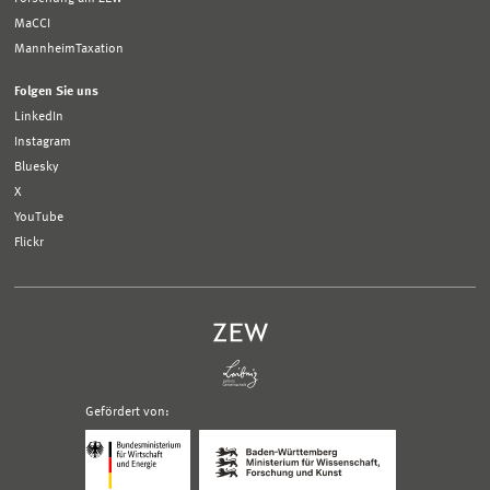
MaCCI
MannheimTaxation
Folgen Sie uns
LinkedIn
Instagram
Bluesky
X
YouTube
Flickr
Gefördert von:
Logo
Logo
Bundesministerium
Ministerium
für
für
Wirtschaft
Wissenschaft,