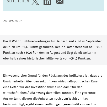
SEITE TEILEN
SEITE
SEITE
SEITE
AUF
AUF
PER
TWITTER
LINKEDIN
E-
TEILEN
TEILEN
MAIL
TEILEN
20.09.2005
Die ZEW-Konjunkturerwartungen für Deutschland sind im September
deutlich um -11,4 Punkte gesunken. Der Indikator steht nun bei +38,6
Punkten nach +50,0 Punkten im August und liegt damit weiterhin
oberhalb seines historischen Mittelwerts von +34,3 Punkten.
Ein wesentlicher Grund für den Rückgang des Indikators ist, dass die
Unsicherheiten über den zukünftigen wirtschaftspolitischen Kurs
eine Gefahr für das Investitionsklima und damit für den
wirtschaftlichen Aufschwung darstellen könnten. Eine getrennte
Auswertung, die nur die Antworten nach dem Wahlsonntag
berücksichtigt, ergibt einen deutlich geringeren Indikatorwert im