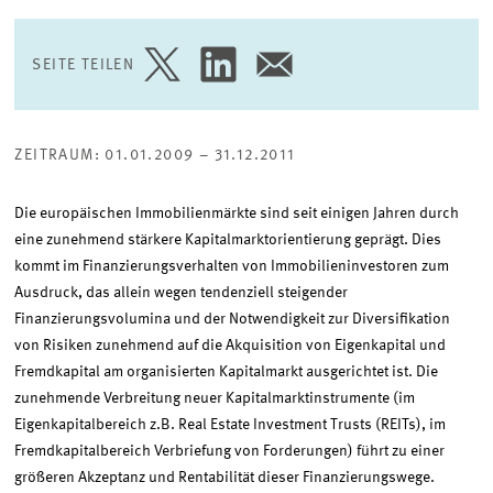
SEITE TEILEN
SEITE
SEITE
SEITE
AUF
AUF
PER
TWITTER
LINKEDIN
E-
TEILEN
TEILEN
MAIL
TEILEN
ZEITRAUM: 01.01.2009 – 31.12.2011
Die europäischen Immobilienmärkte sind seit einigen Jahren durch
eine zunehmend stärkere Kapitalmarktorientierung geprägt. Dies
kommt im Finanzierungsverhalten von Immobilieninvestoren zum
Ausdruck, das allein wegen tendenziell steigender
Finanzierungsvolumina und der Notwendigkeit zur Diversifikation
von Risiken zunehmend auf die Akquisition von Eigenkapital und
Fremdkapital am organisierten Kapitalmarkt ausgerichtet ist. Die
zunehmende Verbreitung neuer Kapitalmarktinstrumente (im
Eigenkapitalbereich z.B. Real Estate Investment Trusts (REITs), im
Fremdkapitalbereich Verbriefung von Forderungen) führt zu einer
größeren Akzeptanz und Rentabilität dieser Finanzierungswege.