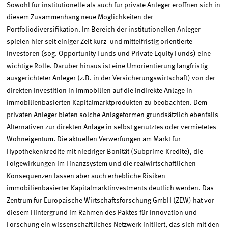
Sowohl für institutionelle als auch für private Anleger eröffnen sich in
diesem Zusammenhang neue Möglichkeiten der
Portfoliodiversifikation. Im Bereich der institutionellen Anleger
spielen hier seit einiger Zeit kurz- und mittelfristig orientierte
Investoren (sog. Opportunity Funds und Private Equity Funds) eine
wichtige Rolle. Darüber hinaus ist eine Umorientierung langfristig
ausgerichteter Anleger (z.B. in der Versicherungswirtschaft) von der
direkten Investition in Immobilien auf die indirekte Anlage in
immobilienbasierten Kapitalmarktprodukten zu beobachten. Dem
privaten Anleger bieten solche Anlageformen grundsätzlich ebenfalls
Alternativen zur direkten Anlage in selbst genutztes oder vermietetes
Wohneigentum. Die aktuellen Verwerfungen am Markt für
Hypothekenkredite mit niedriger Bonität (Subprime-Kredite), die
Folgewirkungen im Finanzsystem und die realwirtschaftlichen
Konsequenzen lassen aber auch erhebliche Risiken
immobilienbasierter Kapitalmarktinvestments deutlich werden. Das
Zentrum für Europäische Wirtschaftsforschung GmbH (ZEW) hat vor
diesem Hintergrund im Rahmen des Paktes für Innovation und
Forschung ein wissenschaftliches Netzwerk initiiert, das sich mit den