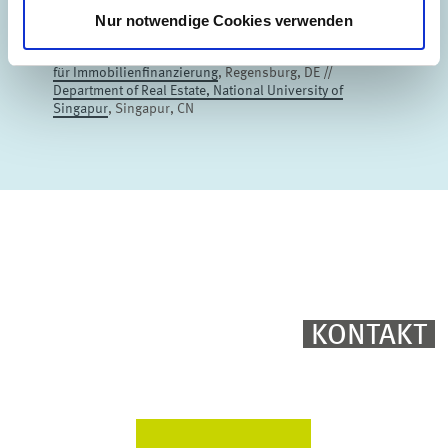
Bank for International Settlements (BIS)
, Basel, CH //
Nur notwendige Cookies verwenden
University of Amsterdam Business School
, Amsterdam,
NL //
Junior Prof. für Immobilienökonomie
,
Kaiserslautern, DE //
Universität Regensburg, Lehrstuhl
für Immobilienfinanzierung
, Regensburg, DE //
Department of Real Estate, National University of
Singapur
, Singapur, CN
KONTAKT