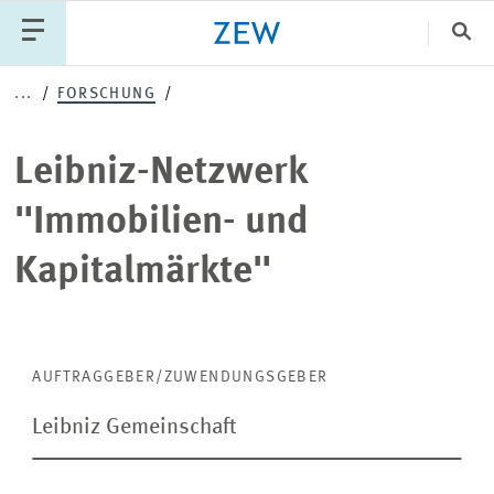
Sch
Leibniz-
...
FORSCHUNG
Katego
Netzwerk
Leibniz-Netzwerk
"Immobilien-
PUBLIKATIONEN
PROJEKTE
TEAM
"Immobilien- und
und
VERANSTALTUNGEN
AKTUELLES
Kapitalmärkte"
Kapitalmärkte"
AUFTRAGGEBER/ZUWENDUNGSGEBER
Leibniz Gemeinschaft