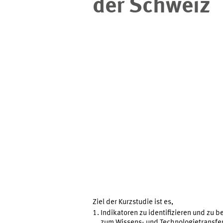
der Schweiz
und
Technologietransfe
in
der
Schweiz
Ziel der Kurzstudie ist es,
Indikatoren zu identifizieren und zu b
zum Wissens- und Technologietransfe