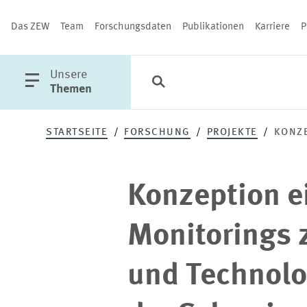
Das ZEW
Team
Forschungsdaten
Publikationen
Karriere
P
öffne
Unsere
Suche
Kategorien
Schließen
Hauptmenü
Themen
Konzeption
STARTSEITE
FORSCHUNG
PROJEKTE
KONZE
eines
PUBLIKATIONEN
Konzeption e
Monitorings
Monitorings 
zum
und Technolo
Wissens-