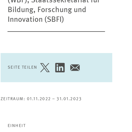
(WBF), Staatssekretariat für
Bildung, Forschung und
Innovation (SBFI)
SEITE TEILEN
SEITE
SEITE
SEITE
AUF
AUF
PER
TWITTER
LINKEDIN
E-
TEILEN
TEILEN
MAIL
TEILEN
ZEITRAUM: 01.11.2022 – 31.01.2023
EINHEIT