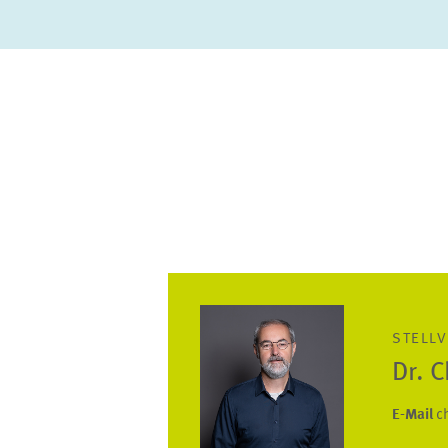
STELLV
Dr. 
E-Mail
c