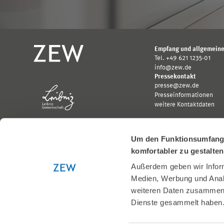
Empfang und allgemeine
Tel. +49 621 1235-01
info@zew.de
Pressekontakt
presse@zew.de
Presseinformationen
weitere Kontaktdaten
Um den Funktionsumfang u
komfortabler zu gestalte
Außerdem geben wir Inform
Gefördert von:
Medien, Werbung und Analy
Logo
Logo
Bundesministerium
Ministerium
weiteren Daten zusammen, 
für
für
Dienste gesammelt haben
Wirtschaft
Wissenschaft,
und
Forschung
Klimaschutz;
und