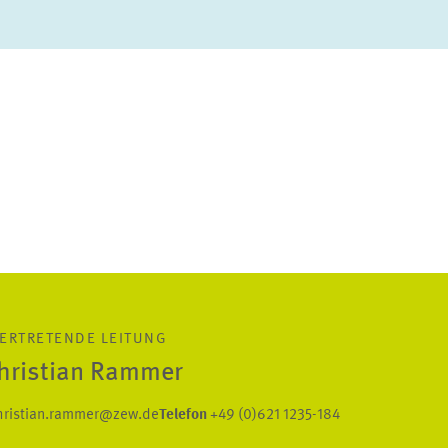
ERTRETENDE LEITUNG
Christian Rammer
hristian.rammer@zew.de
Telefon
+49 (0)621 1235-184