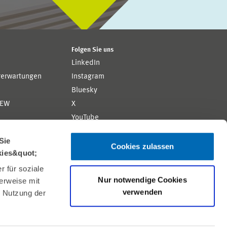
Folgen Sie uns
LinkedIn
rerwartungen
Instagram
Bluesky
ZEW
X
YouTube
ion
Flickr
Sie
Cookies zulassen
kies&quot;
 für soziale
Nur notwendige Cookies
erweise mit
verwenden
r Nutzung der