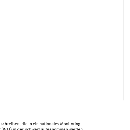
r
eschreiben, die in ein nationales Monitoring
r (WTT) in der Schweiz aufgenommen werden