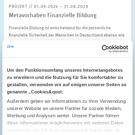
PROJEKT // 01.09.2024 – 31.08.2029
Metavorhaben Finanzielle Bildung
Finanzielle Bildung ist entscheidend für die persönliche
finanzielle Sicherheit der Menschen in Deutschland ebenso wie
für die gesellschaftliche Teilhabe und die gesamtwirtschaftliche
Stabilität. Um die…
01.09.2024 – 31.08.2029
Um den Funktionsumfang unseres Internetangebotes
zu erweitern und die Nutzung für Sie komfortabler zu
gestalten, verwenden wir auf einigen unserer Seiten so
ALTERSVORSORGE UND NACHHALTIGE...
genannte „Cookies&quot;
Außerdem geben wir Informationen zu Ihrer Verwendung
unserer Website an unsere Partner für soziale Medien,
Werbung und Analysen weiter. Unsere Partner führen
PROJEKT // 01.06.2024 – 31.12.2025
diese Informationen möglicherweise mit weiteren Daten
Empowerment through giving advice?
zusammen, die Sie ihnen bereitgestellt haben oder die