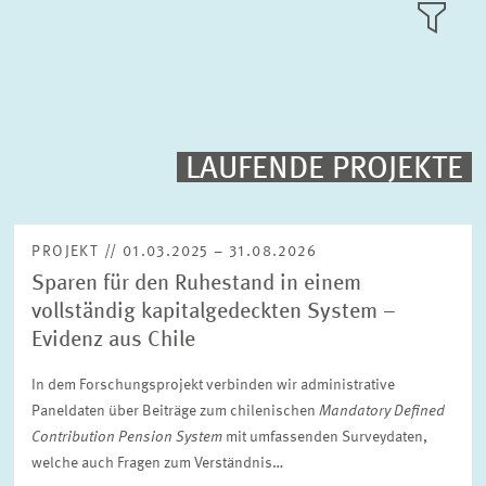
FORSCHUNGSSCHWERPUNKTE
KACHEL
ANSICH
PUBLIKATIONEN
PROJEKTE
LAUFENDE PROJEKTE
Volltext-Suche
VERANSTALTUNGEN
PROJEKT // 01.03.2025 – 31.08.2026
Sparen für den Ruhestand in einem
TEAM & KONTAKT
Sortierung
vollständig kapitalgedeckten System –
Nach Projektbeginn absteigend
Evidenz aus Chile
In dem Forschungsprojekt verbinden wir administrative
Status
Bitte wählen Sie einen Status
Paneldaten über Beiträge zum chilenischen
Mandatory Defined
Contribution Pension System
mit umfassenden Surveydaten,
welche auch Fragen zum Verständnis…
Zeitraum