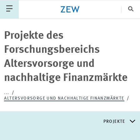
Sch
Katego
Projekte des
Forschungsbereichs
PUBLIKATIONEN
PROJEKTE
TEAM
Altersvorsorge und
VERANSTALTUNGEN
AKTUELLES
nachhaltige Finanzmärkte
...
ALTERSVORSORGE UND NACHHALTIGE FINANZMÄRKTE
PROJEKTE