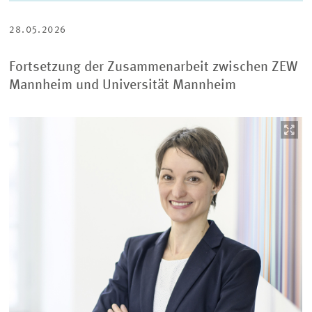
TWITTER
LINKEDIN
E-
TEILEN
TEILEN
MAIL
TEILEN
28.05.2026
Fortsetzung der Zusammenarbeit zwischen ZEW
Mannheim und Universität Mannheim
Bild
öffnet
in
vergrößerter
Ansicht