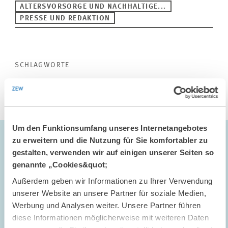
ALTERSVORSORGE UND NACHHALTIGE...
PRESSE UND REDAKTION
SCHLAGWORTE
FINANZMARKT
PROFESSUR
PERSONALIA
Um den Funktionsumfang unseres Internetangebotes
Über Prof. Dr. Tabea Bucher-Koenen
zu erweitern und die Nutzung für Sie komfortabler zu
gestalten, verwenden wir auf einigen unserer Seiten so
Prof. Dr. Tabea Bucher-Koenen leitet seit Januar 2019 den ZEW-
genannte „Cookies&quot;
Forschungsbereich
„Altersvorsorge und nachhaltige Finanzmärkte“
.
Außerdem geben wir Informationen zu Ihrer Verwendung
Sie ist
Professorin für Finanzmärkte
an der Universität Mannheim und
unserer Website an unsere Partner für soziale Medien,
Co-Direktorin des
Mannheim Institute for Financial Education (MIFE)
.
Werbung und Analysen weiter. Unsere Partner führen
Bucher-Koenen studierte Betriebswirtschaft und Interkulturelles
diese Informationen möglicherweise mit weiteren Daten
Management an der Friedrich-Schiller Universität in Jena sowie