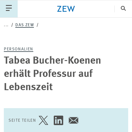
Sch
...
DAS ZEW
Katego
PERSONALIEN
PUBLIKATIONEN
PROJEKTE
TEAM
Tabea Bucher-Koenen
VERANSTALTUNGEN
AKTUELLES
erhält Professur auf
Lebenszeit
SEITE TEILEN
SEITE
SEITE
SEITE
AUF
AUF
PER