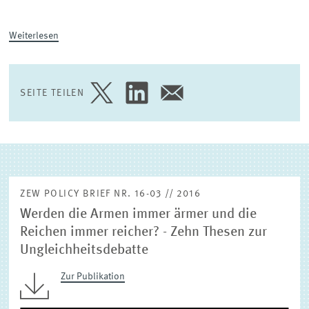
(EXTERNE) FORSCHUNGSPUBLIKATIONEN
Weiterlesen
SEITE TEILEN
SEITE
SEITE
SEITE
AUF
AUF
PER
TWITTER
LINKEDIN
E-
TEILEN
TEILEN
MAIL
TEILEN
ZEW POLICY BRIEF NR. 16-03 // 2016
Werden die Armen immer ärmer und die
Reichen immer reicher? - Zehn Thesen zur
Ungleichheitsdebatte
Zur Publikation