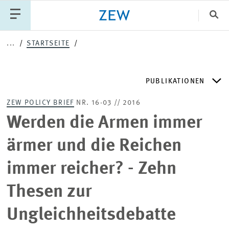
Sch
...
STARTSEITE
Katego
PUBLIKATIONEN
PUBLIKATIONEN
PROJEKTE
TEAM
ZEW POLICY BRIEF
NR. 16-03 // 2016
VERANSTALTUNGEN
AKTUELLES
ZEW DISCUSSION PAPERS
Werden die Armen immer
ärmer und die Reichen
ZEW-PERIODIKA
immer reicher? - Zehn
SCHRIFTENREIHEN
Thesen zur
Ungleichheitsdebatte
ZEW-GUTACHTEN UND FORSCHUNGSBERICHTE