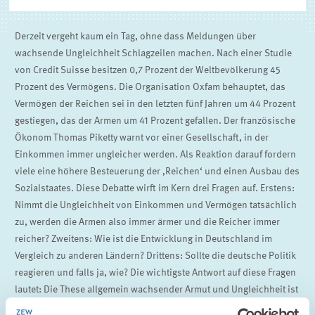
Derzeit vergeht kaum ein Tag, ohne dass Meldungen über
wachsende Ungleichheit Schlagzeilen machen. Nach einer Studie
von Credit Suisse besitzen 0,7 Prozent der Weltbevölkerung 45
Prozent des Vermögens. Die Organisation Oxfam behauptet, das
Vermögen der Reichen sei in den letzten fünf Jahren um 44 Prozent
gestiegen, das der Armen um 41 Prozent gefallen. Der französische
Ökonom Thomas Piketty warnt vor einer Gesellschaft, in der
Einkommen immer ungleicher werden. Als Reaktion darauf fordern
viele eine höhere Besteuerung der ‚Reichen‘ und einen Ausbau des
Sozialstaates. Diese Debatte wirft im Kern drei Fragen auf. Erstens:
Nimmt die Ungleichheit von Einkommen und Vermögen tatsächlich
zu, werden die Armen also immer ärmer und die Reicher immer
reicher? Zweitens: Wie ist die Entwicklung in Deutschland im
Vergleich zu anderen Ländern? Drittens: Sollte die deutsche Politik
reagieren und falls ja, wie? Die wichtigste Antwort auf diese Fragen
lautet: Die These allgemein wachsender Armut und Ungleichheit ist
falsch. Die weltweite Armut hat in den letzten Jahrzehnten drastisch