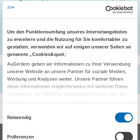
Economic Impacts of a Premature Nuclear Phase-Out in
Switzerland - An Applied General Equilibrium Analysis, Swiss
Journal of Economics and Statistics 139 (4) , 461-505
Um den Funktionsumfang unseres Internetangebotes
zu erweitern und die Nutzung für Sie komfortabler zu
gestalten, verwenden wir auf einigen unserer Seiten so
genannte „Cookies&quot;
Außerdem geben wir Informationen zu Ihrer Verwendung
unserer Website an unsere Partner für soziale Medien,
AUTOREN/-INNEN
Werbung und Analysen weiter. Unsere Partner führen
Christoph Böhringer
// André Müller // Marcel Wickart
diese Informationen möglicherweise mit weiteren Daten
zusammen, die Sie ihnen bereitgestellt haben oder die
sie im Rahmen Ihrer Nutzung der Dienste gesammelt
haben.
Einwilligungsauswahl
Notwendig
Präferenzen