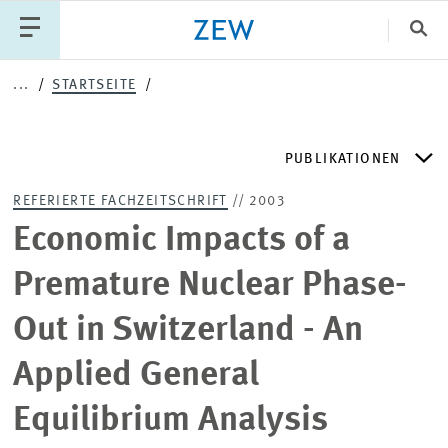
Sch
...
STARTSEITE
Katego
PUBLIKATIONEN
PUBLIKATIONEN
PROJEKTE
TEAM
REFERIERTE FACHZEITSCHRIFT
// 2003
VERANSTALTUNGEN
AKTUELLES
ZEW DISCUSSION PAPERS
Economic Impacts of a
Premature Nuclear Phase-
ZEW-PERIODIKA
Out in Switzerland - An
SCHRIFTENREIHEN
Applied General
Equilibrium Analysis
ZEW-GUTACHTEN UND FORSCHUNGSBERICHTE