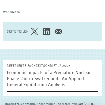
(EXTERNE) FORSCHUNGSPUBLIKATIONEN
Weiterlesen
SEITE TEILEN
SEITE
SEITE
SEITE
AUF
AUF
PER
TWITTER
LINKEDIN
E-
TEILEN
TEILEN
MAIL
TEILEN
REFERIERTE FACHZEITSCHRIFT // 2003
Economic Impacts of a Premature Nuclear
Phase-Out in Switzerland - An Applied
General Equilibrium Analysis
Böhringer, Christoph,
André Müller und Marcel Wickart (2003),