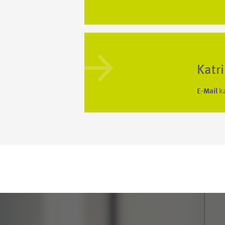
Katr
E-Mail
k