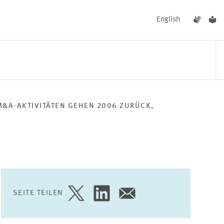
English
M&A-AKTIVITÄTEN GEHEN 2006 ZURÜCK,
UNGEN
AKTUELLES
SEITE TEILEN
SEITE
SEITE
SEITE
AUF
AUF
PER
TWITTER
LINKEDIN
E-