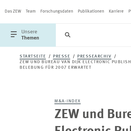
Das ZEW
Team
Forschungsdaten
Publikationen
Karriere
P
öffne
Unsere
Suche
Kategorien
Schließen
Hauptmenü
Themen
STARTSEITE
PRESSE
PRESSEARCHIV
ZEW UND BUREAU VAN DIJK ELECTRONIC PUBLIS
BELEBUNG FÜR 2007 ERWARTET
PUBLIKATIONEN
M&A-INDEX
ZEW und Bure