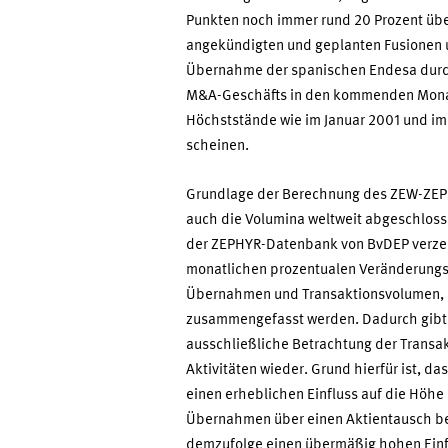
Punkten noch immer rund 20 Prozent übe
angekündigten und geplanten Fusionen u
Übernahme der spanischen Endesa durch
M&A-Geschäfts in den kommenden Monat
Höchststände wie im Januar 2001 und im J
scheinen.
Grundlage der Berechnung des ZEW-ZEP
auch die Volumina weltweit abgeschlos
der ZEPHYR-Datenbank von BvDEP verzeic
monatlichen prozentualen Veränderungs
Übernahmen und Transaktionsvolumen, die
zusammengefasst werden. Dadurch gibt d
ausschließliche Betrachtung der Transa
Aktivitäten wieder. Grund hierfür ist, 
einen erheblichen Einfluss auf die Höhe 
Übernahmen über einen Aktientausch be
demzufolge einen übermäßig hohen Einfl