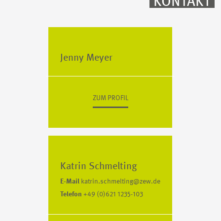
KONTAKT
Jenny Meyer
ZUM PROFIL
Katrin Schmelting
E-Mail
katrin.schmelting@zew.de
Telefon
+49 (0)621 1235-103