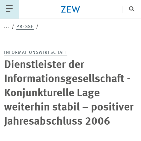
Sch
...
PRESSE
Katego
INFORMATIONSWIRTSCHAFT
PUBLIKATIONEN
PROJEKTE
TEAM
Dienstleister der
VERANSTALTUNGEN
AKTUELLES
Informationsgesellschaft -
Konjunkturelle Lage
weiterhin stabil – positiver
Jahresabschluss 2006