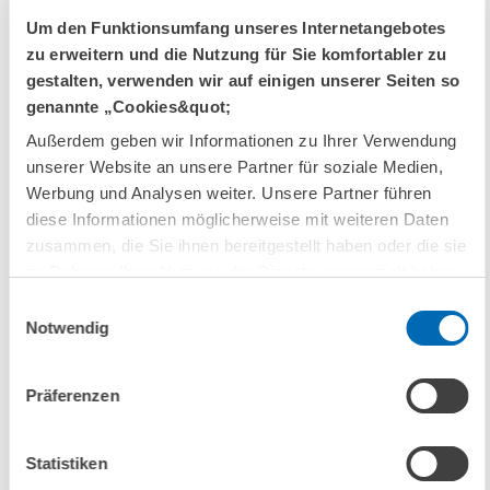
Die Konjunkturumfrage von ZEW und Creditreform
Um den Funktionsumfang unseres Internetangebotes
An der vierteljährlichen Umfrage beteiligen sich jeweils rund 800
zu erweitern und die Nutzung für Sie komfortabler zu
Unternehmen. Der Wirtschaftszweig Dienstleister der
gestalten, verwenden wir auf einigen unserer Seiten so
Informationsgesellschaft setzt sich zusammen aus Informations- und
genannte „Cookies&quot;
Kommunikationstechnologie- (IKT-) Dienstleistern (Unternehmen der
Außerdem geben wir Informationen zu Ihrer Verwendung
Branchen EDV-Dienste und -Vermietung, IKT-Fachhandel sowie
unserer Website an unsere Partner für soziale Medien,
Telekommunikationsdienste) und wissensintensiven Dienstleistern
Werbung und Analysen weiter. Unsere Partner führen
(Unternehmen der Branchen Steuerberatung und Wirtschaftsprüfung,
diese Informationen möglicherweise mit weiteren Daten
Unternehmensberatung, Architekturbüros, technische Beratung und
zusammen, die Sie ihnen bereitgestellt haben oder die sie
Planung, Forschung und Entwicklung sowie Werbung).
im Rahmen Ihrer Nutzung der Dienste gesammelt haben.
Überblick über die ZEW/Creditreform Konjunkturumfrage
Einwilligungsauswahl
Notwendig
Allgemeine methodische Hinweise
Beschreibung des bei der ZEW/Creditreform angewendeten
Präferenzen
Hochrechnungsverfahrens
Anmerkung zur Hochrechnung
Statistiken
Um die Repräsentativität der Analysen zu gewährleisten, rechnet das