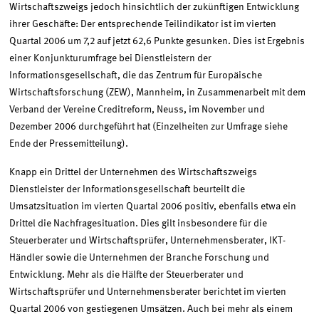
Wirtschaftszweigs jedoch hinsichtlich der zukünftigen Entwicklung
ihrer Geschäfte: Der entsprechende Teilindikator ist im vierten
Quartal 2006 um 7,2 auf jetzt 62,6 Punkte gesunken. Dies ist Ergebnis
einer Konjunkturumfrage bei Dienstleistern der
Informationsgesellschaft, die das Zentrum für Europäische
Wirtschaftsforschung (ZEW), Mannheim, in Zusammenarbeit mit dem
Verband der Vereine Creditreform, Neuss, im November und
Dezember 2006 durchgeführt hat (Einzelheiten zur Umfrage siehe
Ende der Pressemitteilung).
Knapp ein Drittel der Unternehmen des Wirtschaftszweigs
Dienstleister der Informationsgesellschaft beurteilt die
Umsatzsituation im vierten Quartal 2006 positiv, ebenfalls etwa ein
Drittel die Nachfragesituation. Dies gilt insbesondere für die
Steuerberater und Wirtschaftsprüfer, Unternehmensberater, IKT-
Händler sowie die Unternehmen der Branche Forschung und
Entwicklung. Mehr als die Hälfte der Steuerberater und
Wirtschaftsprüfer und Unternehmensberater berichtet im vierten
Quartal 2006 von gestiegenen Umsätzen. Auch bei mehr als einem