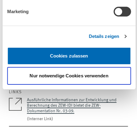
ZEW die Antworten der Umfrageteilnehmer mit dem Umsatzgewicht
der Unternehmen am gesamten Wirtschaftszweig Dienstleister der
Marketing
Informationsgesellschaft hoch. Die Formulierung "Anteil der
Unternehmen" reflektiert somit den "Umsatzanteil der Unternehmen".
Ansprechpartner
Details zeigen
Dr. Jenny Meyer
, E-Mail:
meyer@zew.de
Cookies zulassen
Zu den Kontakten
Nur notwendige Cookies verwenden
LINKS
Ausführliche Informationen zur Entwicklung und
Berechnung des ZEW-IDI bietet die ZEW-
Dokumentation Nr. 03-09.
(Interner Link)