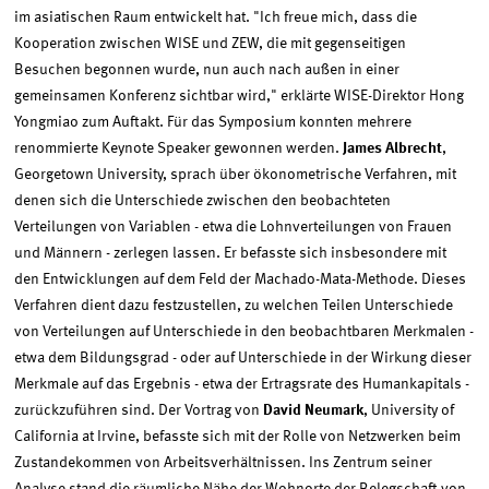
im asiatischen Raum entwickelt hat. "Ich freue mich, dass die
Kooperation zwischen WISE und ZEW, die mit gegenseitigen
Besuchen begonnen wurde, nun auch nach außen in einer
gemeinsamen Konferenz sichtbar wird," erklärte WISE-Direktor Hong
Yongmiao zum Auftakt. Für das Symposium konnten mehrere
renommierte Keynote Speaker gewonnen werden.
James Albrecht
,
Georgetown University, sprach über ökonometrische Verfahren, mit
denen sich die Unterschiede zwischen den beobachteten
Verteilungen von Variablen - etwa die Lohnverteilungen von Frauen
und Männern - zerlegen lassen. Er befasste sich insbesondere mit
den Entwicklungen auf dem Feld der Machado-Mata-Methode. Dieses
Verfahren dient dazu festzustellen, zu welchen Teilen Unterschiede
von Verteilungen auf Unterschiede in den beobachtbaren Merkmalen -
etwa dem Bildungsgrad - oder auf Unterschiede in der Wirkung dieser
Merkmale auf das Ergebnis - etwa der Ertragsrate des Humankapitals -
zurückzuführen sind. Der Vortrag von
David Neumark
, University of
California at Irvine, befasste sich mit der Rolle von Netzwerken beim
Zustandekommen von Arbeitsverhältnissen. Ins Zentrum seiner