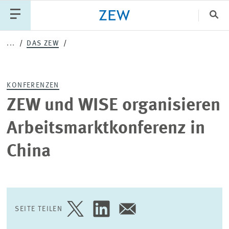
Sch
...
DAS ZEW
Katego
KONFERENZEN
PUBLIKATIONEN
PROJEKTE
TEAM
ZEW und WISE organisieren
VERANSTALTUNGEN
AKTUELLES
Arbeitsmarktkonferenz in
China
SEITE TEILEN
SEITE
SEITE
SEITE
AUF
AUF
PER