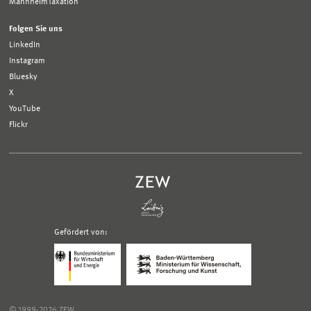
MannheimTaxation
Folgen Sie uns
LinkedIn
Instagram
Bluesky
X
YouTube
Flickr
Gefördert von:
Logo
Logo
Bundesministerium
Ministerium
für
für
Wirtschaft
Wissenschaft,
und
Forschung
Klimaschutz;
und
© 1999-2026 ZEW
Link
Kunst