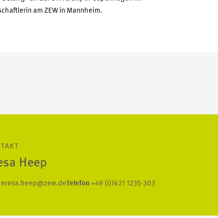
nschaftlerin am ZEW in Mannheim.
NTAKT
esa Heep
heresa.heep@zew.de
Telefon
+49 (0)621 1235-303