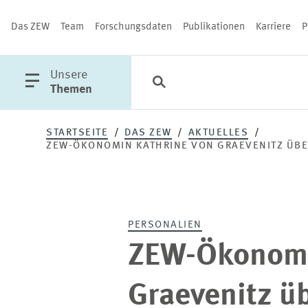
Das ZEW
Team
Forschungsdaten
Publikationen
Karriere
P
öffne
Unsere
Suche
Kategorien
Schließen
Hauptmenü
Themen
STARTSEITE
DAS ZEW
AKTUELLES
ZEW-ÖKONOMIN KATHRINE VON GRAEVENITZ ÜB
PUBLIKATIONEN
PERSONALIEN
ZEW-Ökonomi
Graevenitz ü