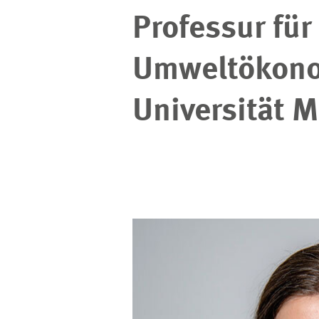
Professur für
Umweltökono
Universität 
Bild
öffnet
in
vergrößerter
Ansicht