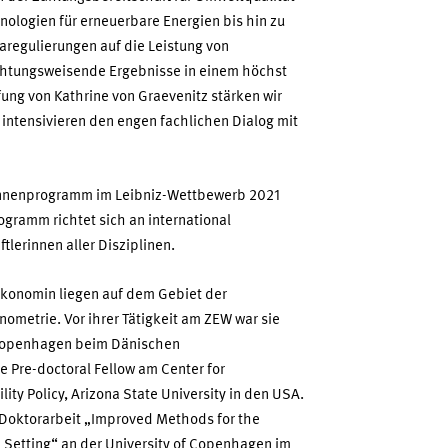
nologien für erneuerbare Energien bis hin zu
regulierungen auf die Leistung von
ichtungsweisende Ergebnisse in einem höchst
fung von Kathrine von Graevenitz stärken wir
intensivieren den engen fachlichen Dialog mit
rinnenprogramm im Leibniz-Wettbewerb 2021
ogramm richtet sich an international
lerinnen aller Disziplinen.
konomin liegen auf dem Gebiet der
etrie. Vor ihrer Tätigkeit am ZEW war sie
 Kopenhagen beim Dänischen
e Pre-doctoral Fellow am Center for
ty Policy, Arizona State University in den USA.
e Doktorarbeit „Improved Methods for the
n Setting“ an der University of Copenhagen im