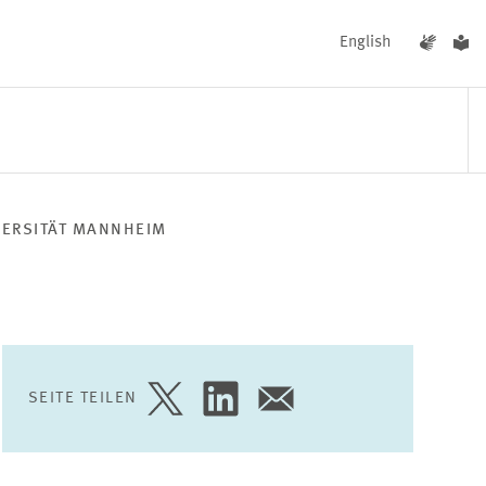
English
VERSITÄT MANNHEIM
UNGEN
AKTUELLES
SEITE TEILEN
SEITE
SEITE
SEITE
AUF
AUF
PER
TWITTER
LINKEDIN
E-
TEILEN
TEILEN
MAIL