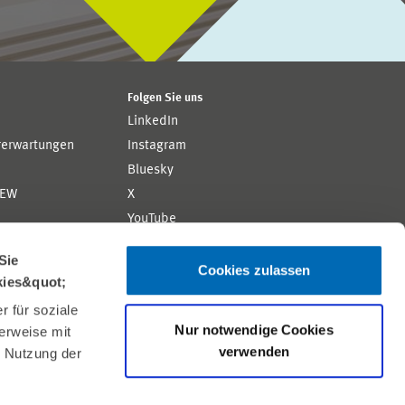
Folgen Sie uns
LinkedIn
rerwartungen
Instagram
Bluesky
ZEW
X
YouTube
ion
Flickr
Sie
Cookies zulassen
kies&quot;
 für soziale
Nur notwendige Cookies
erweise mit
verwenden
r Nutzung der