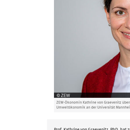
ZEW-Ökonomin Kathrine von Graevenitz über
Umweltökonomik an der Universität Mannhe
Prof. Kathrine von Graevenitz, PhD, hat z