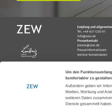
Empfang und allgemeine
Tel. +49 621 1235-01
info@zew.de
Pressekontakt
presse@zew.de
Presseinformationen
weitere Kontaktdaten
Um den Funktionsumfang u
komfortabler zu gestalte
Außerdem geben wir Inform
Gefördert von:
Medien, Werbung und Analy
Logo
Logo
Bundesministerium
Ministerium
weiteren Daten zusammen, 
für
für
Dienste gesammelt haben
Wirtschaft
Wissenschaft,
und
Forschung