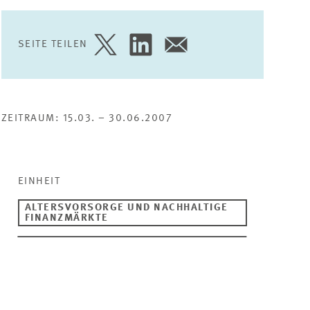
SEITE TEILEN
SEITE
SEITE
SEITE
AUF
AUF
PER
TWITTER
LINKEDIN
E-
TEILEN
TEILEN
MAIL
TEILEN
ZEITRAUM: 15.03. – 30.06.2007
EINHEIT
ALTERSVORSORGE UND NACHHALTIGE
FINANZMÄRKTE