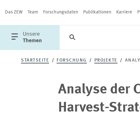
Das ZEW
Team
Forschungsdaten
Publikationen
Karriere
P
öffne
Unsere
Suche
Kategorien
Schließen
Hauptmenü
Themen
Analyse
STARTSEITE
FORSCHUNG
PROJEKTE
ANALY
der
PUBLIKATIONEN
Analyse der 
Currency
Harvest-Stra
Harvest-
Strategie