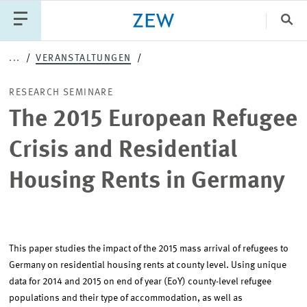
Sch
...
VERANSTALTUNGEN
Katego
RESEARCH SEMINARE
The 2015 European Refugee
PUBLIKATIONEN
PROJEKTE
TEAM
Crisis and Residential
VERANSTALTUNGEN
AKTUELLES
Housing Rents in Germany
This paper studies the impact of the 2015 mass arrival of refugees to
Germany on residential housing rents at county level. Using unique
data for 2014 and 2015 on end of year (EoY) county-level refugee
populations and their type of accommodation, as well as