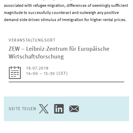
associated with refugee migration, differences of seemingly sufficient
magnitude to successfully counteract and outweigh any positive
demand-side driven stimulus of immigration for higher rental prices.
VERANSTALTUNGSORT
ZEW – Leibniz-Zentrum für Europäische
Wirtschaftsforschung
19.07.2018
14:00 – 15:30 (CET)
SEITE TEILEN
SEITE
SEITE
SEITE
AUF
AUF
PER
TWITTER
LINKEDIN
E-
TEILEN
TEILEN
MAIL
TEILEN