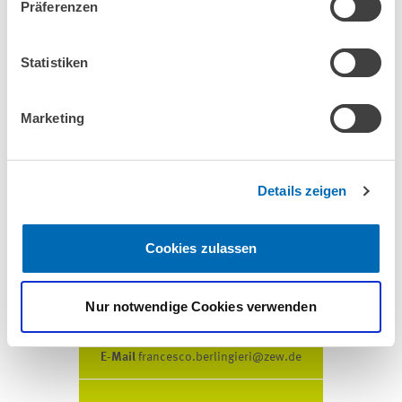
Präferenzen
Statistiken
JUNIOR RESEARCH ASSOCIATE
Dr. Katrin Sommerfeld
Marketing
E-Mail
katrin.sommerfeld@zew.de
Telefon
+49 (0)621 1235-216
Details zeigen
ZUM PROFIL
Cookies zulassen
Nur notwendige Cookies verwenden
Francesco Berlingieri
E-Mail
francesco.berlingieri@zew.de