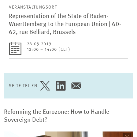
VERANSTALTUNGSORT
Representation of the State of Baden-
Wuerttemberg to the European Union | 60-
62, rue Belliard, Brussels
28.03.2019
12:00 – 14:00 (CET)
SEITE TEILEN
SEITE
SEITE
SEITE
AUF
AUF
PER
TWITTER
LINKEDIN
E-
TEILEN
TEILEN
MAIL
TEILEN
Reforming the Eurozone: How to Handle
Sovereign Debt?
Bild