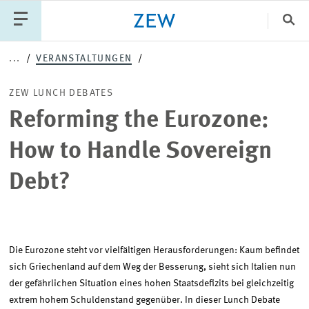
Sch
...
VERANSTALTUNGEN
Katego
ZEW LUNCH DEBATES
Reforming the Eurozone:
PUBLIKATIONEN
PROJEKTE
TEAM
How to Handle Sovereign
VERANSTALTUNGEN
AKTUELLES
Debt?
Die Eurozone steht vor vielfältigen Herausforderungen: Kaum befindet
sich Griechenland auf dem Weg der Besserung, sieht sich Italien nun
der gefährlichen Situation eines hohen Staatsdefizits bei gleichzeitig
extrem hohem Schuldenstand gegenüber. In dieser Lunch Debate