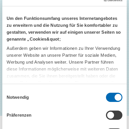
Um den Funktionsumfang unseres Internetangebotes
zu erweitern und die Nutzung für Sie komfortabler zu
gestalten, verwenden wir auf einigen unserer Seiten so
genannte „Cookies&quot;
Dr. Werner Mussler // Frankfurter
Allgemeine Zeitung
Außerdem geben wir Informationen zu Ihrer Verwendung
unserer Website an unsere Partner für soziale Medien,
Werbung und Analysen weiter. Unsere Partner führen
diese Informationen möglicherweise mit weiteren Daten
ZUM PROFIL
zusammen, die Sie ihnen bereitgestellt haben oder die
sie im Rahmen Ihrer Nutzung der Dienste gesammelt
haben.
Einwilligungsauswahl
Notwendig
PODIUM-SPRECHER/INNEN
Präferenzen