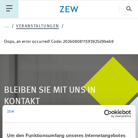
Sch
...
VERANSTALTUNGEN
Katego
Oops, an error occurred! Code: 2026080811593925d9beb9
PUBLIKATIONEN
PROJEKTE
TEAM
VERANSTALTUNGEN
AKTUELLES
BLEIBEN SIE MIT UNS IN
KONTAKT
Unser ZEW Monthly bringt Ihnen jeden Monat spannende Einblicke in
aktuelle Wirtschaftsthemen, exklusive Analysen und wichtige
Veranstaltungen.
Um den Funktionsumfang unseres Internetangebotes