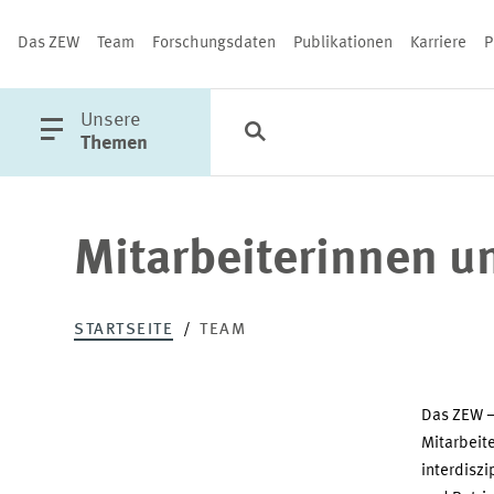
Das ZEW
Team
Forschungsdaten
Publikationen
Karriere
P
öffne
Unsere
Suche
Kategorien
Schließen
Hauptmenü
Themen
Mitarbeiterinnen u
PUBLIKATIONEN
STARTSEITE
TEAM
Das ZEW –
Mitarbeite
interdiszi