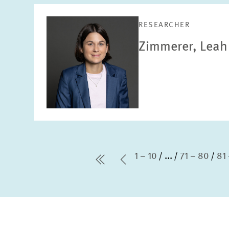
RESEARCHER
Zimmerer, Leah
1 – 10
...
71 – 80
81
erste Seite
Vorherige Seite