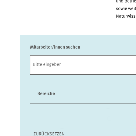
und Betri
sowie wei
Naturwiss
Mitarbeiter/innen suchen
Bereiche
ALTERSVOR
GESUNDHEI
UMWELT- UND KLIMAÖKONOMIK
ZURÜCKSETZEN