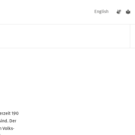
English
UNGEN
AKTUELLES
erzeit 190
sind. Der
n Volks-