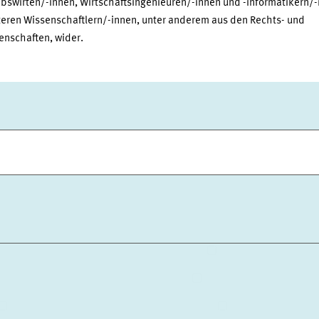
ebswirten/-innen, Wirtschaftsingenieuren/-innen und -informatikern/
teren Wissenschaftlern/-innen, unter anderem aus den Rechts- und
enschaften, wider.
SORGE UND NACHHALTIGE FINANZMÄRKTE
ARBEITSMÄRKTE UN
TSMÄRKTE UND GESUNDHEITSPOLITIK
INNOVATIONSÖKONOMI
UNGLEICHHEIT UND VERTEILUNGSPOLITIK
UNTERNEHMENSBE