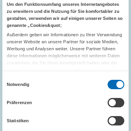
Um den Funktionsumfang unseres Internetangebotes
zu erweitern und die Nutzung für Sie komfortabler zu
gestalten, verwenden wir auf einigen unserer Seiten so
genannte „Cookies&quot;
Außerdem geben wir Informationen zu Ihrer Verwendung
unserer Website an unsere Partner für soziale Medien,
Werbung und Analysen weiter. Unsere Partner führen
diese Informationen möglicherweise mit weiteren Daten
RESEARCH ASSOCIATE
zusammen, die Sie ihnen bereitgestellt haben oder die
Tukiainen, Janne
sie im Rahmen Ihrer Nutzung der Dienste gesammelt
haben.
Einwilligungsauswahl
ZUM PROFIL
Notwendig
Präferenzen
U
Statistiken