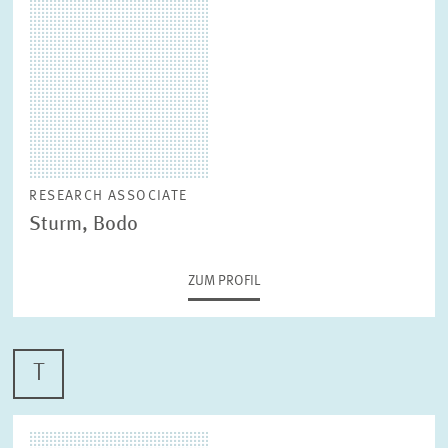
STABSSTELLE
GESCHÄFTSFÜHRUNG
KOMMUNIKATION
PRESSE UND REDAKTION
DESIGN
INTERNATIONALES UND ÖFFENTLICHKEITSARBEIT
ZENTRALE DIENSTLEISTUNGEN
HR
RESEARCH ASSOCIATE
Sturm, Bodo
ZUM PROFIL
T