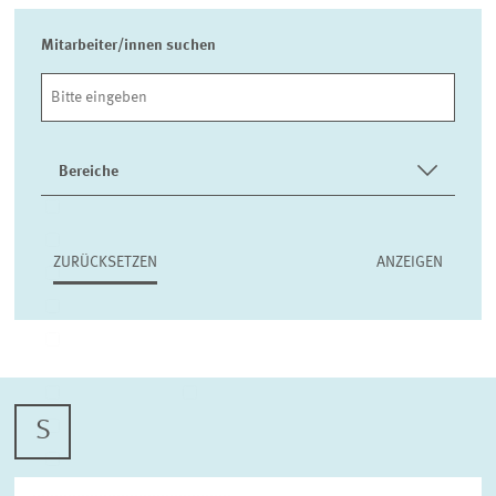
Mitarbeiter/innen suchen
Bereiche
ALTERSVORSORGE UND NACHHALTIGE FINANZMÄRKTE
ARBEITSMÄRKTE UND SOZIALVERSICHERUNGEN
ZURÜCKSETZEN
DIGITALE ÖKONOMIE
GESUNDHEITSMÄRKTE UND GESUNDHEITSPOLITIK
INNOVATIONSÖKONOMIK UND
UNTERNEHMENSDYNAMIK
MARKTDESIGN
UMWELT- UND KLIMAÖKONOMIK
S
UNGLEICHHEIT UND VERTEILUNGSPOLITIK
UNTERNEHMENSBESTEUERUNG UND ÖFFENTLICHE
FINANZWIRTSCHAFT