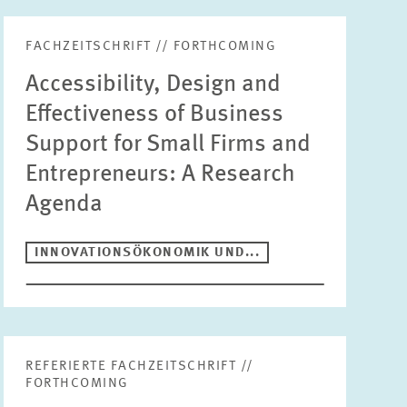
FACHZEITSCHRIFT // FORTHCOMING
Suche
Accessibility, Design and
Effectiveness of Business
Support for Small Firms and
Entrepreneurs: A Research
Publikationstyp
Bitte wählen
Agenda
INNOVATIONSÖKONOMIK UND...
Bereiche
ALTERSVORSORGE UND NACHHALTIGE
FINANZMÄRKTE
Jahr
ARBEITSMÄRKTE UND SOZIALVERSICHERUNGEN
Bitte wählen
REFERIERTE FACHZEITSCHRIFT //
DIGITALE ÖKONOMIE
FORTHCOMING
GESUNDHEITSMÄRKTE UND GESUNDHEITSPOLITIK
Autor