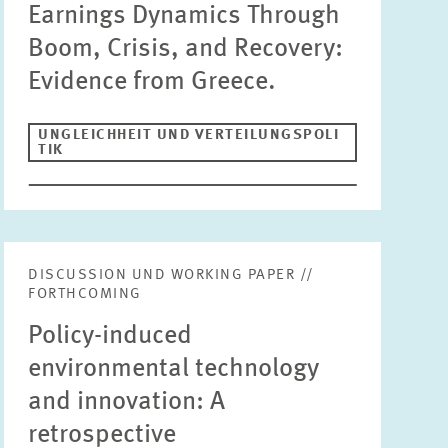
Earnings Dynamics Through
INNOVATIONSÖKONOMIK UND
Boom, Crisis, and Recovery:
UNTERNEHMENSDYNAMIK
Evidence from Greece.
ZURÜCKSETZEN
SUCHEN
MARKTDESIGN
UMWELT- UND KLIMAÖKONOMIK
UNGLEICHHEIT UND VERTEILUNGSPOLI
TIK
UNGLEICHHEIT UND VERTEILUNGSPOLITIK
UNTERNEHMENSBESTEUERUNG UND ÖFFENTLICHE
FINANZWIRTSCHAFT
STABSSTELLE
GESCHÄFTSFÜHRUNG
DISCUSSION UND WORKING PAPER //
FORTHCOMING
KOMMUNIKATION
PRESSE UND REDAKTION
Policy-induced
DESIGN
environmental technology
INTERNATIONALES UND ÖFFENTLICHKEITSARBEIT
and innovation: A
ZENTRALE DIENSTLEISTUNGEN
HR
retrospective