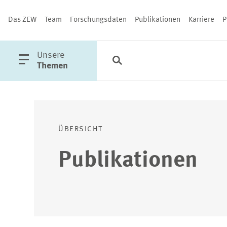
Das ZEW
Team
Forschungsdaten
Publikationen
Karriere
P
öffne
Unsere
Suche
Kategorien
Schließen
Hauptmenü
Themen
PUBLIKATIONEN
ÜBERSICHT
Publikationen