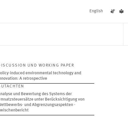
English
DISCUSSION UND WORKING PAPER
UNGEN
AKTUELLES
Bild
olicy-induced environmental technology and
öffnet
nnovation: A retrospective
in
GUTACHTEN
vergrößerter
2026
Ansicht
nalyse und Bewertung des Systems der
msatzsteuersätze unter Berücksichtigung von
ettbewerbs- und Abgrenzungsaspekten -
wischenbericht