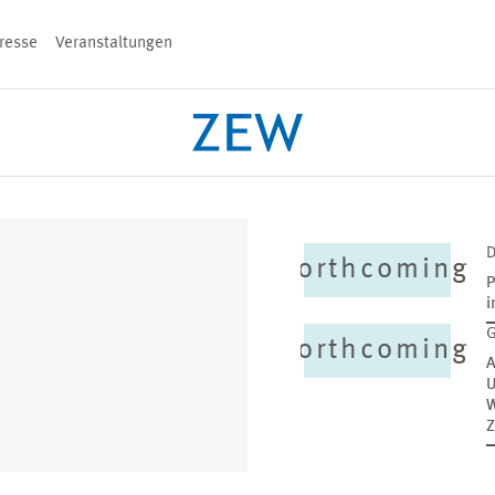
resse
Veranstaltungen
n
PROJEKTE
TEAM
VERANSTALT
forthcoming
P
i
forthcoming
A
U
W
Z