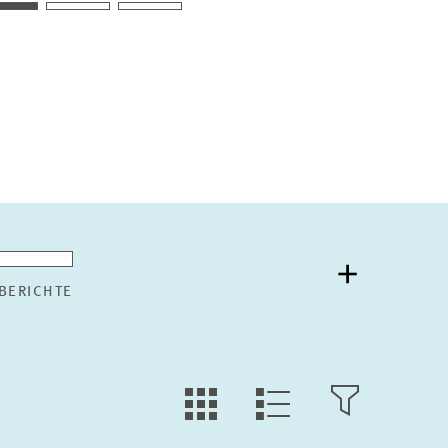
BERICHTE
KACHEL
FILTER
LISTEN
ANSICHT
ÖFFNEN
ANSICHT