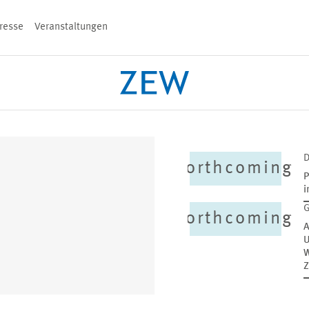
resse
Veranstaltungen
n
PROJEKTE
TEAM
VERANSTALT
forthcoming
P
i
forthcoming
A
U
W
Z