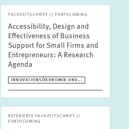
FACHZEITSCHRIFT // FORTHCOMING
Suche
Accessibility, Design and
Effectiveness of Business
Support for Small Firms and
Entrepreneurs: A Research
Publikationstyp
Bitte wählen
Agenda
INNOVATIONSÖKONOMIK UND...
Bereiche
ALTERSVORSORGE UND NACHHALTIGE
FINANZMÄRKTE
Jahr
ARBEITSMÄRKTE UND SOZIALVERSICHERUNGEN
Bitte wählen
REFERIERTE FACHZEITSCHRIFT //
DIGITALE ÖKONOMIE
FORTHCOMING
GESUNDHEITSMÄRKTE UND GESUNDHEITSPOLITIK
Autor