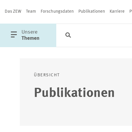
Das ZEW
Team
Forschungsdaten
Publikationen
Karriere
P
öffne
Unsere
Suche
Kategorien
Schließen
Hauptmenü
Themen
PUBLIKATIONEN
ÜBERSICHT
Publikationen