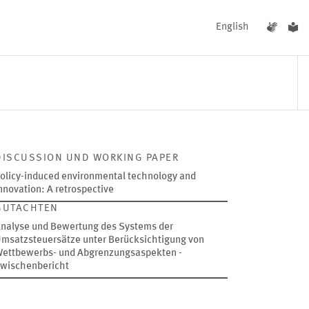
English
DISCUSSION UND WORKING PAPER
UNGEN
AKTUELLES
Bild
olicy-induced environmental technology and
öffnet
nnovation: A retrospective
in
GUTACHTEN
vergrößerter
2026
Ansicht
nalyse und Bewertung des Systems der
msatzsteuersätze unter Berücksichtigung von
ettbewerbs- und Abgrenzungsaspekten -
wischenbericht