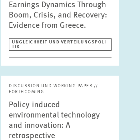
Earnings Dynamics Through
INNOVATIONSÖKONOMIK UND
Boom, Crisis, and Recovery:
UNTERNEHMENSDYNAMIK
Evidence from Greece.
ZURÜCKSETZEN
SUCHEN
MARKTDESIGN
UMWELT- UND KLIMAÖKONOMIK
UNGLEICHHEIT UND VERTEILUNGSPOLI
TIK
UNGLEICHHEIT UND VERTEILUNGSPOLITIK
UNTERNEHMENSBESTEUERUNG UND ÖFFENTLICHE
FINANZWIRTSCHAFT
STABSSTELLE
GESCHÄFTSFÜHRUNG
DISCUSSION UND WORKING PAPER //
FORTHCOMING
KOMMUNIKATION
PRESSE UND REDAKTION
Policy-induced
DESIGN
environmental technology
INTERNATIONALES UND ÖFFENTLICHKEITSARBEIT
and innovation: A
ZENTRALE DIENSTLEISTUNGEN
HR
retrospective