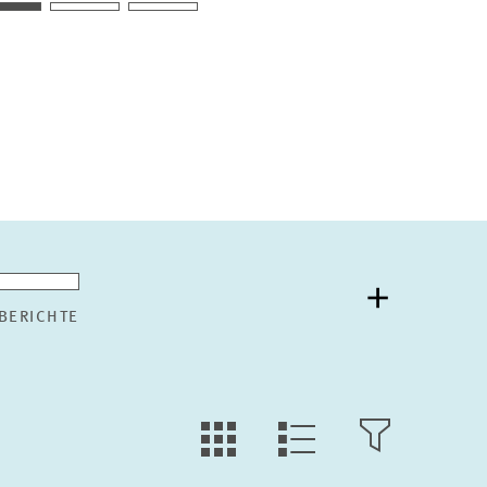
BERICHTE
KACHEL
FILTER
LISTEN
ANSICHT
ÖFFNEN
ANSICHT