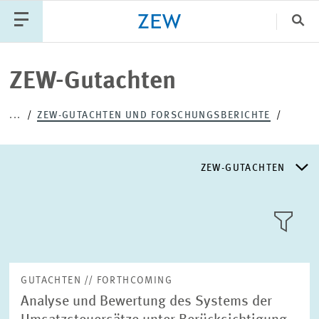
Sch
Katego
ZEW-Gutachten
...
ZEW-GUTACHTEN UND FORSCHUNGSBERICHTE
PUBLIKATIONEN
PROJEKTE
TEAM
VERANSTALTUNGEN
AKTUELLES
ZEW-GUTACHTEN
ZEW-GUTACHTEN
KACHEL
ANSICH
FORSCHUNGSBERICHTE
GUTACHTEN // FORTHCOMING
Analyse und Bewertung des Systems der