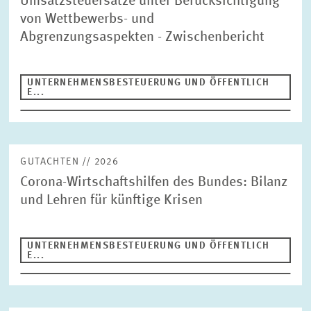
Umsatzsteuersätze unter Berücksichtigung
Suche
von Wettbewerbs- und
Abgrenzungsaspekten - Zwischenbericht
Publikationstyp
UNTERNEHMENSBESTEUERUNG UND ÖFFENTLICH
E...
Gutachten
Bereiche
ALTERSVORSORGE UND NACHHALTIGE FINANZMÄRKTE
GUTACHTEN // 2026
ARBEITSMÄRKTE UND SOZIALVERSICHERUNGEN
Corona-Wirtschaftshilfen des Bundes: Bilanz
Jahr
DIGITALE ÖKONOMIE
und Lehren für künftige Krisen
Bitte wählen
GESUNDHEITSMÄRKTE UND GESUNDHEITSPOLITIK
INNOVATIONSÖKONOMIK UND UNTERNEHMENSDYNAMIK
UNTERNEHMENSBESTEUERUNG UND ÖFFENTLICH
Autor
E...
MARKTDESIGN
UMWELT- UND KLIMAÖKONOMIK
UNGLEICHHEIT UND VERTEILUNGSPOLITIK
UNTERNEHMENSBESTEUERUNG UND ÖFFENTLICHE
ZURÜCKSETZEN
SUCHEN