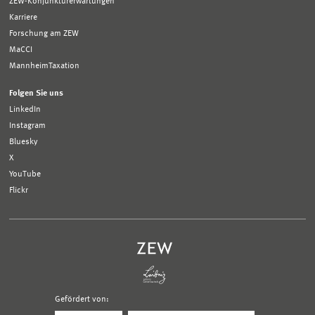
ZEW-Konjunkturerwartungen
Karriere
Forschung am ZEW
MaCCI
MannheimTaxation
Folgen Sie uns
LinkedIn
Instagram
Bluesky
X
YouTube
Flickr
Gefördert von:
Logo
Logo