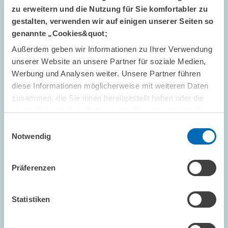
zu erweitern und die Nutzung für Sie komfortabler zu
gestalten, verwenden wir auf einigen unserer Seiten so
genannte „Cookies&quot;
GUTACHTEN // 2026
Außerdem geben wir Informationen zu Ihrer Verwendung
Predictable Prices, Higher Margins? Early
unserer Website an unsere Partner für soziale Medien,
Evidence on Germany’s 12 o’clock Fuel
Werbung und Analysen weiter. Unsere Partner führen
Regulation
diese Informationen möglicherweise mit weiteren Daten
zusammen, die Sie ihnen bereitgestellt haben oder die
Following the 2026 energy crisis triggered by the Iran War,
sie im Rahmen Ihrer Nutzung der Dienste gesammelt
Germany implemented a regulatory reform in the
haben.
retail fuel market that fundamentally altered the timing of price
Einwilligungsauswahl
Notwendig
adjustments. Effective 1 April 2026,…
Präferenzen
DIGITALE ÖKONOMIE
Statistiken
GUTACHTEN // 2026