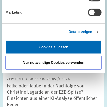
Bezahlbarkeit, Fairness, Vertrauen: Wie die
Marketing
Energiewende gelingen kann
Die Energiewende tritt in eine Phase, in der Verbraucher/innen
selbst zu zentralen Akteuren werden, da Klimapolitik nun direkt
Details zeigen
in deren Entscheidungen hineinwirkt. Aus ökonomischer Sicht
gilt die Bepreisung von…
Cookies zulassen
UMWELT- UND KLIMAÖKONOMIK
Nur notwendige Cookies verwenden
ZEW POLICY BRIEF NR. 26-05 // 2026
Falke oder Taube in der Nachfolge von
Christine Lagarde an der EZB-Spitze?
Einsichten aus einer KI-Analyse öffentlicher
Reden