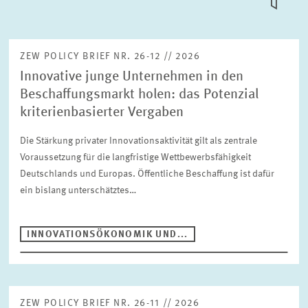
KACHEL
ANSICH
ZEW-KURZEXPERTISEN
ZEW POLICY BRIEF NR. 26-12 // 2026
Innovative junge Unternehmen in den
ZEW-DOKUMENTATIONEN
Beschaffungsmarkt holen: das Potenzial
Suche
kriterienbasierter Vergaben
Die Stärkung privater Innovationsaktivität gilt als zentrale
Voraussetzung für die langfristige Wettbewerbsfähigkeit
Publikationstyp
Deutschlands und Europas. Öffentliche Beschaffung ist dafür
ZEW policy brief
ein bislang unterschätztes…
Bereiche
INNOVATIONSÖKONOMIK UND...
ALTERSVORSORGE UND NACHHALTIGE FINANZMÄRKTE
ARBEITSMÄRKTE UND SOZIALVERSICHERUNGEN
Jahr
DIGITALE ÖKONOMIE
Bitte wählen
ZEW POLICY BRIEF NR. 26-11 // 2026