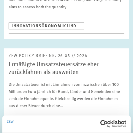
than nine million firm births between 2009 and 2023. The study
aims to assess both the quantity…
INNOVATIONSÖKONOMIK UND...
ZEW POLICY BRIEF NR. 26-08 // 2026
Ermäßigte Umsatzsteuersätze eher
zurückfahren als ausweiten
Die Umsatzsteuer ist mit Einnahmen von inzwischen über 300
Milliarden Euro jährlich für Bund, Länder und Gemeinden eine
zentrale Einnahmequelle. Gleichzeitig werden die Einnahmen
aus dieser Steuer durch eine…
UNTERNEHMENSBESTEUERUNG UND ÖFFENTLICH
E...