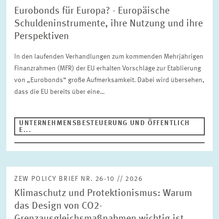
GESUNDHEITSMÄRKTE UND GESUNDHEITSPOLITIK
Eurobonds für Europa? - Europäische
INNOVATIONSÖKONOMIK UND UNTERNEHMENSDYNAMIK
Schuldeninstrumente, ihre Nutzung und ihre
Autor
MARKTDESIGN
UMWELT- UND KLIMAÖKONOMIK
Perspektiven
UNGLEICHHEIT UND VERTEILUNGSPOLITIK
In den laufenden Verhandlungen zum kommenden Mehrjährigen
UNTERNEHMENSBESTEUERUNG UND ÖFFENTLICHE
ZURÜCKSETZEN
SUCHEN
Finanzrahmen (MFR) der EU erhalten Vorschläge zur Etablierung
FINANZWIRTSCHAFT
von „Eurobonds“ große Aufmerksamkeit. Dabei wird übersehen,
STABSSTELLE
GESCHÄFTSFÜHRUNG
dass die EU bereits über eine…
KOMMUNIKATION
PRESSE UND REDAKTION
DESIGN
UNTERNEHMENSBESTEUERUNG UND ÖFFENTLICH
INTERNATIONALES UND ÖFFENTLICHKEITSARBEIT
E...
ZENTRALE DIENSTLEISTUNGEN
HR
ZEW POLICY BRIEF NR. 26-10 // 2026
Klimaschutz und Protektionismus: Warum
das Design von CO2-