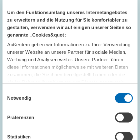
Um den Funktionsumfang unseres Internetangebotes
zu erweitern und die Nutzung für Sie komfortabler zu
gestalten, verwenden wir auf einigen unserer Seiten so
ZEW POLICY BRIEF NR. 26-07 // 2026
genannte „Cookies&quot;
Private Hochschulcampi stärken die lokale
Wirtschaft – insbesondere in weniger
Außerdem geben wir Informationen zu Ihrer Verwendung
unserer Website an unsere Partner für soziale Medien,
städtischen Regionen
Werbung und Analysen weiter. Unsere Partner führen
Die regionale Wirtschaftsentwicklung bleibt in Deutschland eine
diese Informationen möglicherweise mit weiteren Daten
zentrale politische Herausforderung. Hochschulen werden
zusammen, die Sie ihnen bereitgestellt haben oder die
häufig als mögliche Treiber lokaler Entwicklung angesehen. Für
sie im Rahmen Ihrer Nutzung der Dienste gesammelt
private Hochschulcampi war…
haben.
Einwilligungsauswahl
Notwendig
INNOVATIONSÖKONOMIK UND...
Präferenzen
Statistiken
ZEW POLICY BRIEF NR. 26-06 // 2026