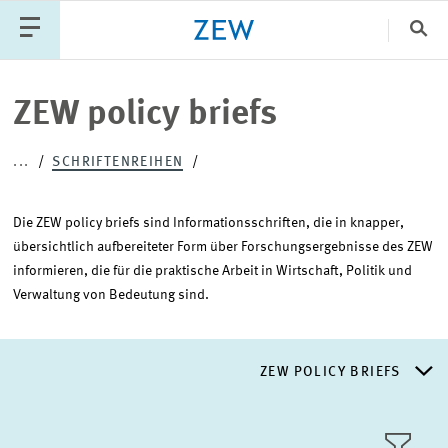
Sch
Katego
ZEW policy briefs
...
SCHRIFTENREIHEN
PUBLIKATIONEN
PROJEKTE
TEAM
VERANSTALTUNGEN
AKTUELLES
Die ZEW policy briefs sind Informationsschriften, die in knapper,
übersichtlich aufbereiteter Form über Forschungsergebnisse des ZEW
informieren, die für die praktische Arbeit in Wirtschaft, Politik und
Verwaltung von Bedeutung sind.
ZEW POLICY BRIEFS
ZEW POLICY BRIEFS