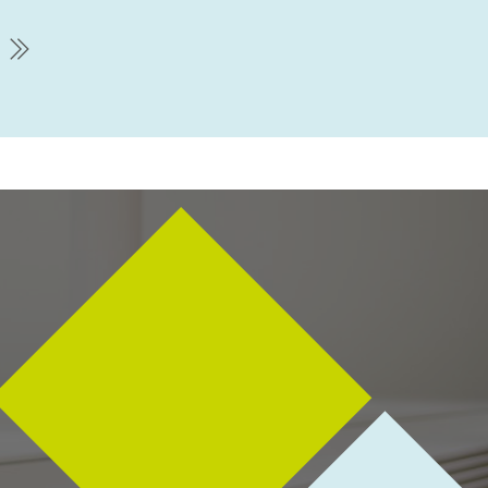
chste Seite
letzte Seite