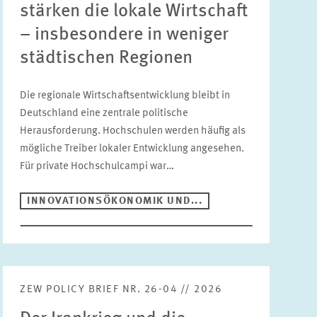
UNGLEICHHEIT UND VERTEILUNGSPOLITIK
stärken die lokale Wirtschaft
– insbesondere in weniger
UNTERNEHMENSBESTEUERUNG UND ÖFFENTLICHE
FINANZWIRTSCHAFT
städtischen Regionen
STABSSTELLE
GESCHÄFTSFÜHRUNG
Die regionale Wirtschaftsentwicklung bleibt in
KOMMUNIKATION
PRESSE UND REDAKTION
Deutschland eine zentrale politische
DESIGN
Herausforderung. Hochschulen werden häufig als
mögliche Treiber lokaler Entwicklung angesehen.
INTERNATIONALES UND ÖFFENTLICHKEITSARBEIT
Für private Hochschulcampi war…
ZENTRALE DIENSTLEISTUNGEN
HR
INNOVATIONSÖKONOMIK UND...
ZEW POLICY BRIEF NR. 26-04 // 2026