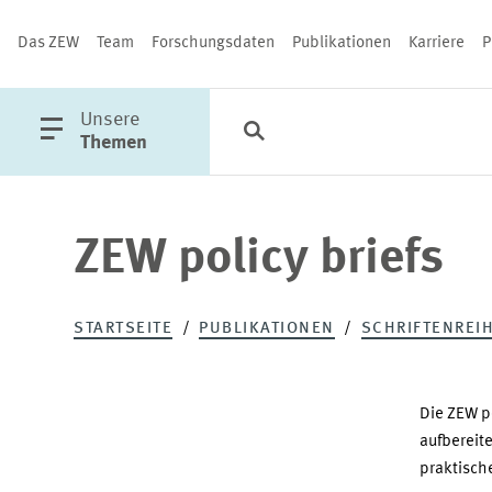
Das ZEW
Team
Forschungsdaten
Publikationen
Karriere
P
öffne
Unsere
Suche
Kategorien
Schließen
Hauptmenü
Themen
ZEW policy briefs
PUBLIKATIONEN
STARTSEITE
PUBLIKATIONEN
SCHRIFTENREI
Die ZEW po
aufbereite
praktische