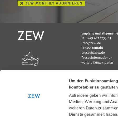
ZEW MONTHLY ABONNIEREN
Empfang und allgemeine
Tel. +49 621 1235-01
info@zew.de
Pressekontakt
presse@zew.de
Presseinformationen
weitere Kontaktdaten
Um den Funktionsumfang u
komfortabler zu gestalte
Außerdem geben wir Inform
Gefördert von:
Medien, Werbung und Analy
Logo
Logo
Bundesministerium
Ministerium
weiteren Daten zusammen, 
für
für
Dienste gesammelt haben
Wirtschaft
Wissenschaft,