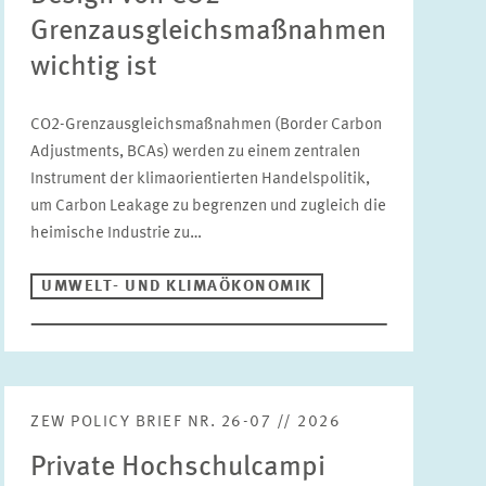
Grenzausgleichsmaßnahmen
Publikationstyp
ZEW policy brief
wichtig ist
CO2-Grenzausgleichsmaßnahmen (Border Carbon
Bereiche
Adjustments, BCAs) werden zu einem zentralen
ALTERSVORSORGE UND NACHHALTIGE
FINANZMÄRKTE
Instrument der klimaorientierten Handelspolitik,
um Carbon Leakage zu begrenzen und zugleich die
Jahr
ARBEITSMÄRKTE UND SOZIALVERSICHERUNGEN
Bitte wählen
heimische Industrie zu…
DIGITALE ÖKONOMIE
UMWELT- UND KLIMAÖKONOMIK
GESUNDHEITSMÄRKTE UND GESUNDHEITSPOLITIK
Autor
INNOVATIONSÖKONOMIK UND
UNTERNEHMENSDYNAMIK
ZURÜCKSETZEN
SUCHEN
MARKTDESIGN
ZEW POLICY BRIEF NR. 26-07 // 2026
UMWELT- UND KLIMAÖKONOMIK
Private Hochschulcampi