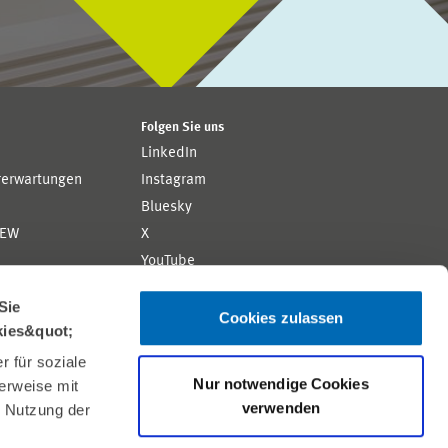
Folgen Sie uns
LinkedIn
rerwartungen
Instagram
Bluesky
ZEW
X
YouTube
ion
Flickr
Sie
Cookies zulassen
kies&quot;
 für soziale
Nur notwendige Cookies
erweise mit
verwenden
r Nutzung der