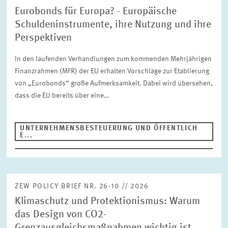
GESUNDHEITSMÄRKTE UND GESUNDHEITSPOLITIK
Eurobonds für Europa? - Europäische
INNOVATIONSÖKONOMIK UND UNTERNEHMENSDYNAMIK
Schuldeninstrumente, ihre Nutzung und ihre
Autor
MARKTDESIGN
UMWELT- UND KLIMAÖKONOMIK
Perspektiven
UNGLEICHHEIT UND VERTEILUNGSPOLITIK
In den laufenden Verhandlungen zum kommenden Mehrjährigen
UNTERNEHMENSBESTEUERUNG UND ÖFFENTLICHE
ZURÜCKSETZEN
SUCHEN
Finanzrahmen (MFR) der EU erhalten Vorschläge zur Etablierung
FINANZWIRTSCHAFT
von „Eurobonds“ große Aufmerksamkeit. Dabei wird übersehen,
STABSSTELLE
GESCHÄFTSFÜHRUNG
dass die EU bereits über eine…
KOMMUNIKATION
PRESSE UND REDAKTION
DESIGN
UNTERNEHMENSBESTEUERUNG UND ÖFFENTLICH
INTERNATIONALES UND ÖFFENTLICHKEITSARBEIT
E...
ZENTRALE DIENSTLEISTUNGEN
HR
ZEW POLICY BRIEF NR. 26-10 // 2026
Klimaschutz und Protektionismus: Warum
das Design von CO2-