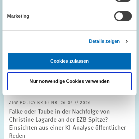
Bezahlbarkeit, Fairness, Vertrauen: Wie die
Marketing
Energiewende gelingen kann
Die Energiewende tritt in eine Phase, in der Verbraucher/innen
selbst zu zentralen Akteuren werden, da Klimapolitik nun direkt
Details zeigen
in deren Entscheidungen hineinwirkt. Aus ökonomischer Sicht
gilt die Bepreisung von…
Cookies zulassen
UMWELT- UND KLIMAÖKONOMIK
Nur notwendige Cookies verwenden
ZEW POLICY BRIEF NR. 26-05 // 2026
Falke oder Taube in der Nachfolge von
Christine Lagarde an der EZB-Spitze?
Einsichten aus einer KI-Analyse öffentlicher
Reden