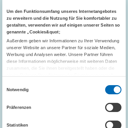
Um den Funktionsumfang unseres Internetangebotes
zu erweitern und die Nutzung für Sie komfortabler zu
gestalten, verwenden wir auf einigen unserer Seiten so
ZEW POLICY BRIEF NR. 26-07 // 2026
genannte „Cookies&quot;
Private Hochschulcampi stärken die lokale
Wirtschaft – insbesondere in weniger
Außerdem geben wir Informationen zu Ihrer Verwendung
unserer Website an unsere Partner für soziale Medien,
städtischen Regionen
Werbung und Analysen weiter. Unsere Partner führen
Die regionale Wirtschaftsentwicklung bleibt in Deutschland eine
diese Informationen möglicherweise mit weiteren Daten
zentrale politische Herausforderung. Hochschulen werden
zusammen, die Sie ihnen bereitgestellt haben oder die
häufig als mögliche Treiber lokaler Entwicklung angesehen. Für
sie im Rahmen Ihrer Nutzung der Dienste gesammelt
private Hochschulcampi war…
haben.
Einwilligungsauswahl
Notwendig
INNOVATIONSÖKONOMIK UND...
Präferenzen
Statistiken
ZEW POLICY BRIEF NR. 26-06 // 2026