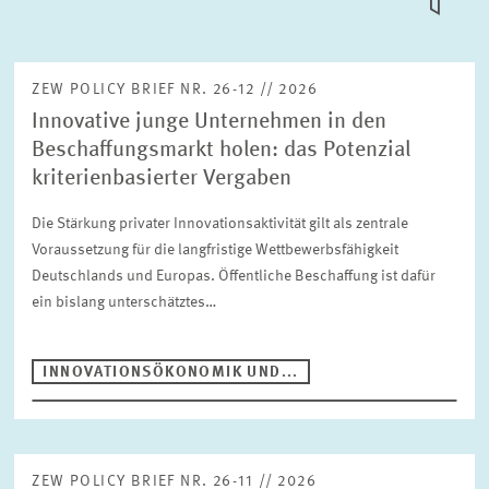
KACHEL
ANSICH
ZEW-KURZEXPERTISEN
ZEW POLICY BRIEF NR. 26-12 // 2026
Innovative junge Unternehmen in den
ZEW-DOKUMENTATIONEN
Beschaffungsmarkt holen: das Potenzial
Suche
kriterienbasierter Vergaben
Die Stärkung privater Innovationsaktivität gilt als zentrale
Voraussetzung für die langfristige Wettbewerbsfähigkeit
Publikationstyp
Deutschlands und Europas. Öffentliche Beschaffung ist dafür
ZEW policy brief
ein bislang unterschätztes…
Bereiche
INNOVATIONSÖKONOMIK UND...
ALTERSVORSORGE UND NACHHALTIGE FINANZMÄRKTE
ARBEITSMÄRKTE UND SOZIALVERSICHERUNGEN
Jahr
DIGITALE ÖKONOMIE
Bitte wählen
ZEW POLICY BRIEF NR. 26-11 // 2026