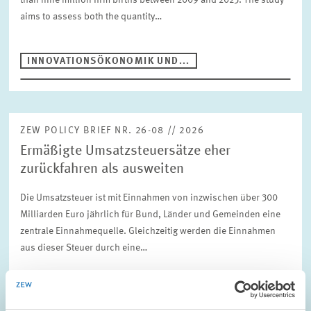
than nine million firm births between 2009 and 2023. The study
aims to assess both the quantity…
INNOVATIONSÖKONOMIK UND...
ZEW POLICY BRIEF NR. 26-08 // 2026
Ermäßigte Umsatzsteuersätze eher
zurückfahren als ausweiten
Die Umsatzsteuer ist mit Einnahmen von inzwischen über 300
Milliarden Euro jährlich für Bund, Länder und Gemeinden eine
zentrale Einnahmequelle. Gleichzeitig werden die Einnahmen
aus dieser Steuer durch eine…
UNTERNEHMENSBESTEUERUNG UND ÖFFENTLICH
E...