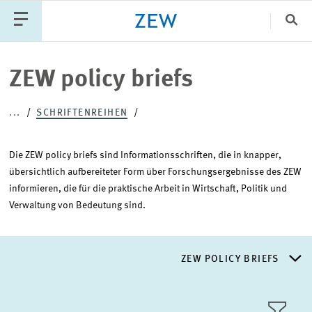
Sch
Katego
ZEW policy briefs
...
SCHRIFTENREIHEN
PUBLIKATIONEN
PROJEKTE
TEAM
VERANSTALTUNGEN
AKTUELLES
Die ZEW policy briefs sind Informationsschriften, die in knapper,
übersichtlich aufbereiteter Form über Forschungsergebnisse des ZEW
informieren, die für die praktische Arbeit in Wirtschaft, Politik und
Verwaltung von Bedeutung sind.
ZEW POLICY BRIEFS
ZEW POLICY BRIEFS