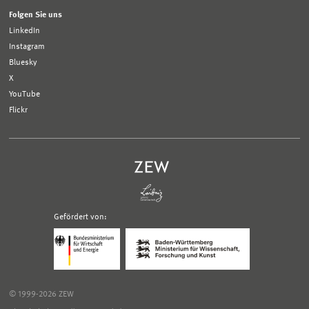
Folgen Sie uns
LinkedIn
Instagram
Bluesky
X
YouTube
Flickr
Gefördert von:
Logo
Logo
Bundesministerium
Ministerium
für
für
Wirtschaft
Wissenschaft,
und
Forschung
Klimaschutz;
und
© 1999-2026 ZEW
Link
Kunst
zur
Baden-