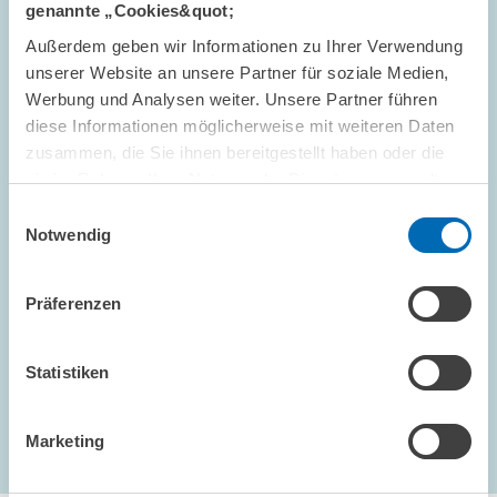
genannte „Cookies&quot;
UMWELT- UND KLIMAÖKONOMIK
Außerdem geben wir Informationen zu Ihrer Verwendung
unserer Website an unsere Partner für soziale Medien,
Werbung und Analysen weiter. Unsere Partner führen
diese Informationen möglicherweise mit weiteren Daten
BEITRÄGE IN SAMMEL- UND TAGUNGSBÄNDEN // 2025
zusammen, die Sie ihnen bereitgestellt haben oder die
EU-Sustainable-Finance-Politik: Privates
sie im Rahmen Ihrer Nutzung der Dienste gesammelt
Kapital für die grüne Transformation
haben.
Einwilligungsauswahl
mobilisieren
Notwendig
Präferenzen
GESCHÄFTSFÜHRUNG
Statistiken
1 – 9
...
Marketing
Nächste Seite
letzte Seite