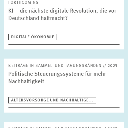
FORTHCOMING
DISCUSSION UND WORKING PAPERS
KI – die nächste digitale Revolution, die vor
Suche
Deutschland haltmacht?
SAMMEL- UND TAGUNGSBÄNDE
DIGITALE ÖKONOMIE
MONOGRAPHIEN
Publikationstyp
Beiträge in Sammel- und Tagungsbänden
BEITRÄGE IN SAMMEL- UND TAGUNGSBÄNDEN // 2025
Bereiche
Politische Steuerungssysteme für mehr
ALTERSVORSORGE UND NACHHALTIGE FINANZMÄRKTE
Nachhaltigkeit
ARBEITSMÄRKTE UND SOZIALVERSICHERUNGEN
Jahr
DIGITALE ÖKONOMIE
Bitte wählen
ALTERSVORSORGE UND NACHHALTIGE...
GESUNDHEITSMÄRKTE UND GESUNDHEITSPOLITIK
INNOVATIONSÖKONOMIK UND UNTERNEHMENSDYNAMIK
Autor
MARKTDESIGN
UMWELT- UND KLIMAÖKONOMIK