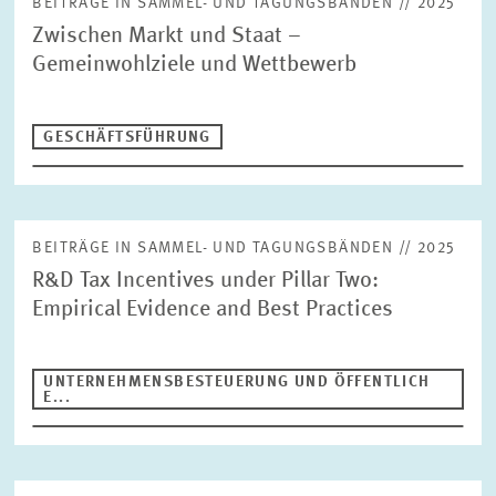
UNGLEICHHEIT UND VERTEILUNGSPOLITIK
BEITRÄGE IN SAMMEL- UND TAGUNGSBÄNDEN // 2025
Zwischen Markt und Staat –
UNTERNEHMENSBESTEUERUNG UND ÖFFENTLICHE
ZURÜCKSETZEN
SUCHEN
FINANZWIRTSCHAFT
Gemeinwohlziele und Wettbewerb
STABSSTELLE
GESCHÄFTSFÜHRUNG
KOMMUNIKATION
PRESSE UND REDAKTION
GESCHÄFTSFÜHRUNG
DESIGN
INTERNATIONALES UND ÖFFENTLICHKEITSARBEIT
ZENTRALE DIENSTLEISTUNGEN
HR
BEITRÄGE IN SAMMEL- UND TAGUNGSBÄNDEN // 2025
R&D Tax Incentives under Pillar Two:
Empirical Evidence and Best Practices
UNTERNEHMENSBESTEUERUNG UND ÖFFENTLICH
E...