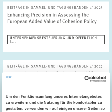
BEITRÄGE IN SAMMEL- UND TAGUNGSBÄNDEN // 2025
Enhancing Precision in Assessing the
European Added Value of Cohesion Policy
UNTERNEHMENSBESTEUERUNG UND ÖFFENTLICH
E...
BEITRÄGE IN SAMMEL- UND TAGUNGSBÄNDEN // 2025
Commuting: The rise of urban air mobility?
Transport is at the core of current debates around
decarbonization. In light of the stringent climate targets, the
Um den Funktionsumfang unseres Internetangebotes
sector must significantly reduce emissions via more efficient
zu erweitern und die Nutzung für Sie komfortabler zu
vehicles, different energy…
gestalten, verwenden wir auf einigen unserer Seiten so