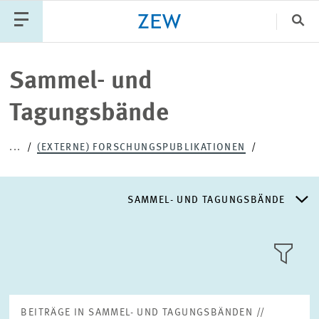
Sch
Katego
Sammel- und
Tagungsbände
PUBLIKATIONEN
PROJEKTE
TEAM
...
(EXTERNE) FORSCHUNGSPUBLIKATIONEN
VERANSTALTUNGEN
AKTUELLES
SAMMEL- UND TAGUNGSBÄNDE
REFERIERTE FACHZEITSCHRIFTEN
KACHEL
ANSICH
FACHZEITSCHRIFTEN
BEITRÄGE IN SAMMEL- UND TAGUNGSBÄNDEN //