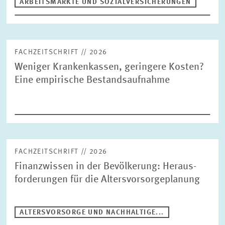
ARBEITSMÄRKTE UND SOZIALVERSICHERUNGEN
FINANZWIRTSCHAFT
STABSSTELLE
GESCHÄFTSFÜHRUNG
KOMMUNIKATION
PRESSE UND REDAKTION
DESIGN
FACHZEITSCHRIFT // 2026
INTERNATIONALES UND ÖFFENTLICHKEITSARBEIT
Weniger Krankenkassen, geringere Kosten?
ZENTRALE DIENSTLEISTUNGEN
HR
Eine empirische Bestandsaufnahme
FACHZEITSCHRIFT // 2026
Finanzwissen in der Bevölkerung: Heraus­
forderungen für die Altersvorsorgeplanung
ALTERSVORSORGE UND NACHHALTIGE...