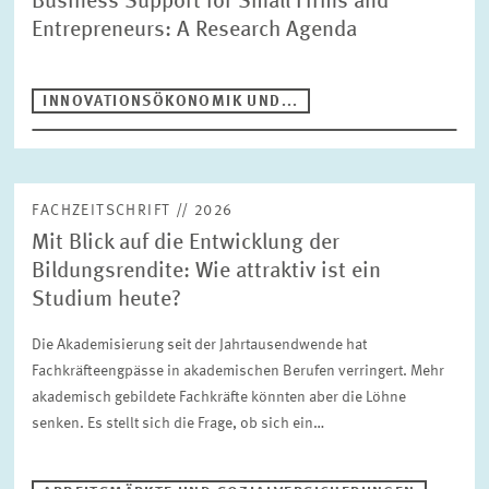
Business Support for Small Firms and
Suche
Entrepreneurs: A Research Agenda
SAMMEL- UND TAGUNGSBÄNDE
INNOVATIONSÖKONOMIK UND...
MONOGRAPHIEN
Publikationstyp
Fachzeitschrift
FACHZEITSCHRIFT // 2026
Bereiche
Mit Blick auf die Entwicklung der
ALTERSVORSORGE UND NACHHALTIGE FINANZMÄRKTE
Bildungsrendite: Wie attraktiv ist ein
ARBEITSMÄRKTE UND SOZIALVERSICHERUNGEN
Studium heute?
Jahr
DIGITALE ÖKONOMIE
Bitte wählen
GESUNDHEITSMÄRKTE UND GESUNDHEITSPOLITIK
Die Akademisierung seit der Jahrtausendwende hat
Fachkräfteengpässe in akademischen Berufen verringert. Mehr
INNOVATIONSÖKONOMIK UND UNTERNEHMENSDYNAMIK
Autor
akademisch gebildete Fachkräfte könnten aber die Löhne
MARKTDESIGN
UMWELT- UND KLIMAÖKONOMIK
senken. Es stellt sich die Frage, ob sich ein…
UNGLEICHHEIT UND VERTEILUNGSPOLITIK
UNTERNEHMENSBESTEUERUNG UND ÖFFENTLICHE
ZURÜCKSETZEN
SUCHEN