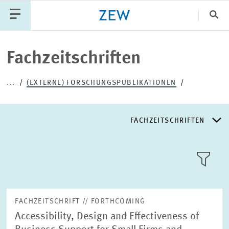
Sch
Katego
Fachzeitschriften
...
(EXTERNE) FORSCHUNGSPUBLIKATIONEN
PUBLIKATIONEN
PROJEKTE
TEAM
VERANSTALTUNGEN
AKTUELLES
FACHZEITSCHRIFTEN
REFERIERTE FACHZEITSCHRIFTEN
KACHEL
ANSICH
FACHZEITSCHRIFTEN
FACHZEITSCHRIFT // FORTHCOMING
Accessibility, Design and Effectiveness of
DISCUSSION UND WORKING PAPERS