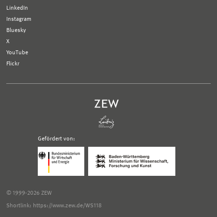
LinkedIn
Instagram
Bluesky
X
YouTube
Flickr
Gefördert von:
Logo
Logo
Bundesministerium
Ministerium
für
für
Wirtschaft
Wissenschaft,
und
Forschung
Klimaschutz;
und
© 1999-2026 ZEW
Link
Kunst
zur
Baden-
Shortlink: https://www.zew.de/WS118
externen
Württemberg;
Seite
Link