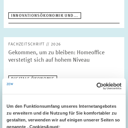
INNOVATIONSÖKONOMIK UND...
FACHZEITSCHRIFT // 2026
Gekommen, um zu bleiben: Homeoffice
verstetigt sich auf hohem Niveau
DIGITALE ÖKONOMIE
Um den Funktionsumfang unseres Internetangebotes
FACHZEITSCHRIFT // 2026
zu erweitern und die Nutzung für Sie komfortabler zu
Die Schwächen der Sondervermögen
gestalten, verwenden wir auf einigen unserer Seiten so
genannte „Cookies&quot;