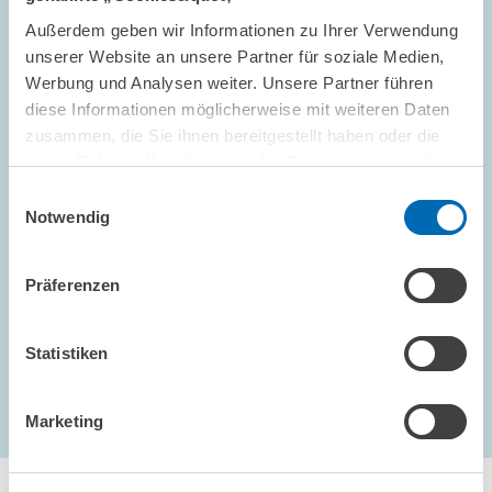
GESCHÄFTSFÜHRUNG
Außerdem geben wir Informationen zu Ihrer Verwendung
unserer Website an unsere Partner für soziale Medien,
Werbung und Analysen weiter. Unsere Partner führen
diese Informationen möglicherweise mit weiteren Daten
zusammen, die Sie ihnen bereitgestellt haben oder die
FACHZEITSCHRIFT // 2026
sie im Rahmen Ihrer Nutzung der Dienste gesammelt
Kraftstoffmaßnahmenpaket: Politischer
haben.
Einwilligungsauswahl
Aktionismus
Notwendig
GESCHÄFTSFÜHRUNG
Präferenzen
Statistiken
1 – 9
...
Nächste Seite
letzte Seite
Marketing