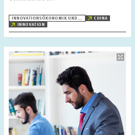
INNOVATIONSÖKONOMIK UND...
CHINA
INNOVATION
Bild
öffnet
in
vergrößerter
Ansicht