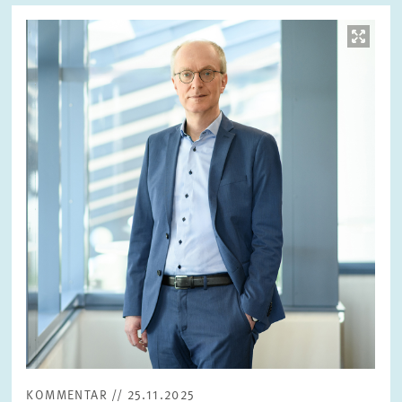
Bild
öffnet
in
vergrößerter
Ansicht
KOMMENTAR // 25.11.2025