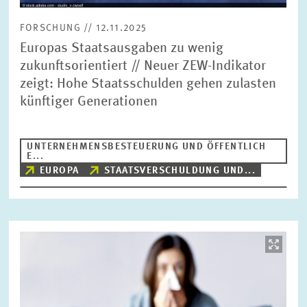
FORSCHUNG // 12.11.2025
Europas Staatsausgaben zu wenig
zukunftsorientiert // Neuer ZEW-Indikator
zeigt: Hohe Staatsschulden gehen zulasten
künftiger Generationen
UNTERNEHMENSBESTEUERUNG UND ÖFFENTLICH
E...
EUROPA
STAATSVERSCHULDUNG UND...
Bild
öffnet
in
vergrößerter
Ansicht