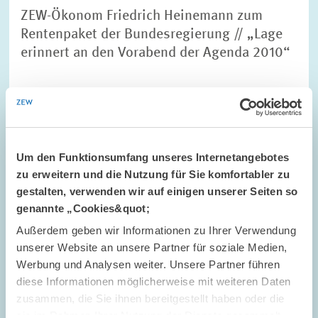
ZEW-Ökonom Friedrich Heinemann zum
Rentenpaket der Bundesregierung // „Lage
erinnert an den Vorabend der Agenda 2010“
UNTERNEHMENSBESTEUERUNG UND ÖFFENTLICH
E...
ÖFFENTLICHER HAUSHALT
RENTENPOLITIK
Um den Funktionsumfang unseres Internetangebotes
zu erweitern und die Nutzung für Sie komfortabler zu
gestalten, verwenden wir auf einigen unserer Seiten so
Bild
öffnet
genannte „Cookies&quot;
in
Außerdem geben wir Informationen zu Ihrer Verwendung
vergrößerter
Ansicht
unserer Website an unsere Partner für soziale Medien,
Werbung und Analysen weiter. Unsere Partner führen
diese Informationen möglicherweise mit weiteren Daten
zusammen, die Sie ihnen bereitgestellt haben oder die
sie im Rahmen Ihrer Nutzung der Dienste gesammelt