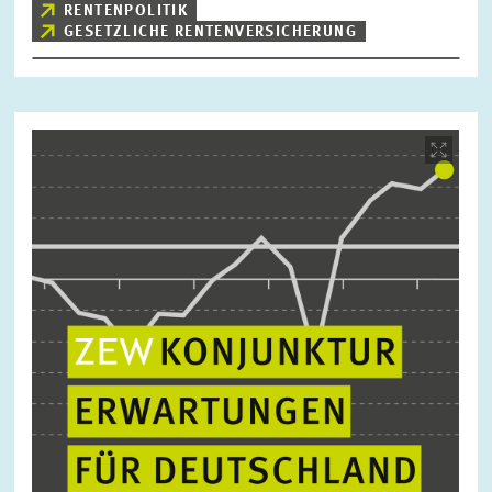
RENTENPOLITIK
GESETZLICHE RENTENVERSICHERUNG
Bild
öffnet
in
vergrößerter
Ansicht