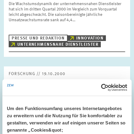
Die Wachstumsdynamik der unternehmensnahen Dienstleister
hat sich im dritten Quartal 2000 im Vergleich zum Vorquartal
leicht abgeschwächt. Die saisonbereinigte jährliche
Umsatzwachstumsrate sank auf 4,4…
PRESSE UND REDAKTION
INNOVATION
UNTERNEHMENSNAHE DIENSTLEISTER
FORSCHUNG // 19.10.2000
ZEW-Finanzmarkttest: Massiver Einbruch der
Konjunkturerwartungen im Oktober
Nachdem der Saldo der Konjunkturerwartungen schon im
vergangenen Monat um 40 Prozent gefallen war, verzeichnet der
Um den Funktionsumfang unseres Internetangebotes
Indikator im Oktober einen weiteren Rückgang von 50 Prozent.
zu erweitern und die Nutzung für Sie komfortabler zu
Nach 40,8 Punkten im September…
gestalten, verwenden wir auf einigen unserer Seiten so
genannte „Cookies&quot;