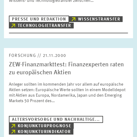
Wissens- und Technologietransfer zwischen…
BILDMATERIAL
PRESSE UND REDAKTION
WISSENSTRANSFER
ZEW IN DEN MEDIEN
TECHNOLOGIETRANSFER
MEHR ZUM ZEW
FORSCHUNG // 21.11.2000
ZEW-Finanzmarkttest: Finanzexperten raten
JAHRESBERICHT
zu europäischen Aktien
Anleger sollten im kommenden Jahr vor allem auf europäische
Aktien setzen: Europäische Werte sollten in einem Modelldepot
mit Aktien aus Europa, Nordamerika, Japan und den Emerging
Markets 50 Prozent des…
ALTERSVORSORGE UND NACHHALTIGE...
KONJUNKTURPROGNOSE
KONJUNKTURINDIKATOR