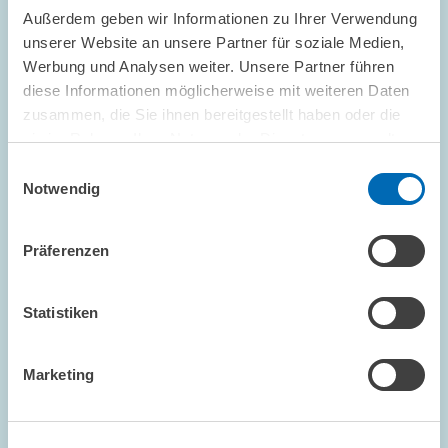
PRESSE UND REDAKTION
Außerdem geben wir Informationen zu Ihrer Verwendung
KONJUNKTURPROGNOSE
unserer Website an unsere Partner für soziale Medien,
KONJUNKTURINDIKATOR
Werbung und Analysen weiter. Unsere Partner führen
diese Informationen möglicherweise mit weiteren Daten
zusammen, die Sie ihnen bereitgestellt haben oder die
sie im Rahmen Ihrer Nutzung der Dienste gesammelt
FORSCHUNG // 17.10.2000
haben.
Einwilligungsauswahl
Unternehmensnahe Dienstleister verhindern
Notwendig
Minus bei Gründungen
In der Branche der unternehmensnahen Dienstleister ist die
Präferenzen
Zahl der Unternehmensgründungen 1999 in Westdeutschland
um gut zwölf Prozent im Vergleich zum Vorjahr gestiegen. Auch
in Ostdeutschland einschließlich…
Statistiken
PRESSE UND REDAKTION
Marketing
UNTERNEHMENSNAHE DIENSTLEISTER