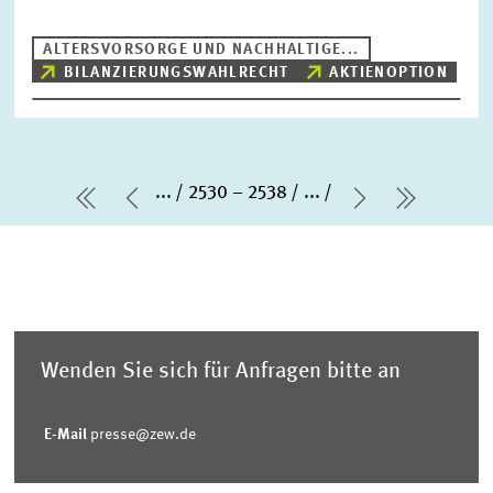
ALTERSVORSORGE UND NACHHALTIGE...
BILANZIERUNGSWAHLRECHT
AKTIENOPTION
...
2530 – 2538
...
erste Seite
Vorherige Seite
Nächste Sei
letzte S
Wenden Sie sich für Anfragen bitte an
E-Mail
presse@zew.de