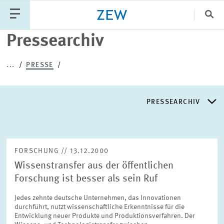
Sch
Pressearchiv
Katego
...
PRESSE
PUBLIKATIONEN
PROJEKTE
TEAM
PRESSEARCHIV
VERANSTALTUNGEN
AKTUELLES
PRESSEARCHIV
FORSCHUNG // 13.12.2000
Wissenstransfer aus der öffentlichen
PRESSEVERTEILER
Forschung ist besser als sein Ruf
Jedes zehnte deutsche Unternehmen, das Innovationen
EXPERTENLISTE
durchführt, nutzt wissenschaftliche Erkenntnisse für die
Entwicklung neuer Produkte und Produktionsverfahren. Der