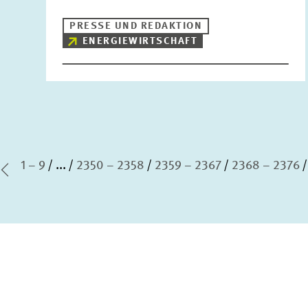
PRESSE UND REDAKTION
ENERGIEWIRTSCHAFT
1 – 9
...
2350 – 2358
2359 – 2367
2368 – 2376
te Seite
Vorherige Seite