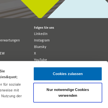
Folgen Sie uns
LinkedIn
rerwartungen
Instagram
Bluesky
ZEW
X
YouTube
ion
Flickr
Sie
Cookies zulassen
kies&quot;
 für soziale
Nur notwendige Cookies
erweise mit
verwenden
r Nutzung der