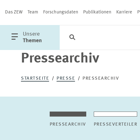
Das ZEW
Team
Forschungsdaten
Publikationen
Karriere
P
öffne
Unsere
Suche
Kategorien
Schließen
Hauptmenü
Themen
Pressearchiv
PUBLIKATIONEN
STARTSEITE
PRESSE
PRESSEARCHIV
PRESSEARCHIV
PRESSEVERTEILER