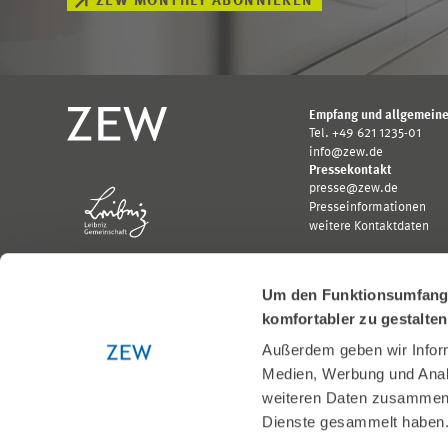
ZEW MONTHLY ABONNIEREN
Empfang und allgemeine
Tel. +49 621 1235-01
info@zew.de
Pressekontakt
presse@zew.de
Presseinformationen
weitere Kontaktdaten
Um den Funktionsumfang u
komfortabler zu gestalte
Außerdem geben wir Inform
Gefördert von:
Medien, Werbung und Analy
Logo
Logo
Bundesministerium
Ministerium
weiteren Daten zusammen, 
für
für
Dienste gesammelt haben
Wirtschaft
Wissenschaft,
und
Forschung