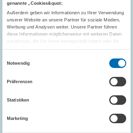
genannte „Cookies&quot;
PRESSE UND REDAKTION
Außerdem geben wir Informationen zu Ihrer Verwendung
KONJUNKTURUMFRAGE
unserer Website an unsere Partner für soziale Medien,
Werbung und Analysen weiter. Unsere Partner führen
diese Informationen möglicherweise mit weiteren Daten
zusammen, die Sie ihnen bereitgestellt haben oder die
TERMINE UND NACHRICHTEN // 05.01.2004
sie im Rahmen Ihrer Nutzung der Dienste gesammelt
ZEW-Präsident Franz feiert 60. Geburtstag
haben.
Einwilligungsauswahl
Professor Dr. Dr. h.c. mult. Wolfgang Franz, Präsident des
Notwendig
Zentrums für Europäische Wirtschaftsforschung (ZEW) in
Mannheim, feiert am 7. Januar 2004 seinen 60. Geburtstag.
Präferenzen
PRESSE UND REDAKTION
ZEW-PRÄSIDENT
ZEW
Statistiken
Marketing
FORSCHUNG // 17.12.2003