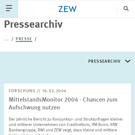
Sch
Pressearchiv
Katego
...
PRESSE
PUBLIKATIONEN
PROJEKTE
TEAM
PRESSEARCHIV
VERANSTALTUNGEN
AKTUELLES
PRESSEARCHIV
FORSCHUNG // 16.02.2004
MittelstandsMonitor 2004 - Chancen zum
PRESSEVERTEILER
Aufschwung nutzen
Der jährliche Bericht zu Konjunktur- und Strukturfragen kleiner
EXPERTENLISTE
und mittlerer Unternehmen von Creditreform, IfM Bonn, KfW
Bankengruppe, RWI und ZEW zeigt, dass kleine und mittlere