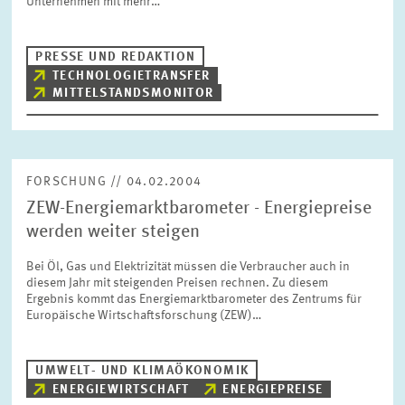
Unternehmen mit mehr…
BILDMATERIAL
PRESSE UND REDAKTION
ZEW IN DEN MEDIEN
TECHNOLOGIETRANSFER
MITTELSTANDSMONITOR
MEHR ZUM ZEW
FORSCHUNG // 04.02.2004
JAHRESBERICHT
ZEW-Energiemarktbarometer - Energiepreise
werden weiter steigen
Bei Öl, Gas und Elektrizität müssen die Verbraucher auch in
diesem Jahr mit steigenden Preisen rechnen. Zu diesem
Ergebnis kommt das Energiemarktbarometer des Zentrums für
Europäische Wirtschaftsforschung (ZEW)…
UMWELT- UND KLIMAÖKONOMIK
ENERGIEWIRTSCHAFT
ENERGIEPREISE