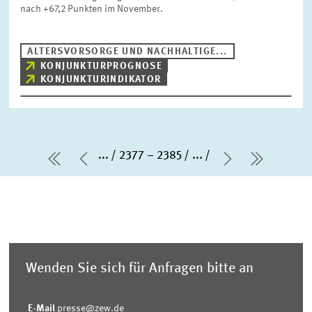
nach +67,2 Punkten im November.
ALTERSVORSORGE UND NACHHALTIGE...
KONJUNKTURPROGNOSE
KONJUNKTURINDIKATOR
...
2377 – 2385
...
erste Seite
Vorherige Seite
Nächste Sei
letzte S
Wenden Sie sich für Anfragen bitte an
E-Mail
presse@zew.de