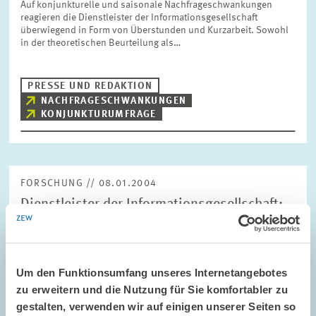
Auf konjunkturelle und saisonale Nachfrageschwankungen
reagieren die Dienstleister der Informationsgesellschaft
überwiegend in Form von Überstunden und Kurzarbeit. Sowohl
in der theoretischen Beurteilung als…
PRESSE UND REDAKTION
NACHFRAGESCHWANKUNGEN
KONJUNKTURUMFRAGE
FORSCHUNG // 08.01.2004
Dienstleister der Informationsgesellschaft:
Gute Konjunktur setzt sich fort
Das ZEW gibt ab sofort vierteljährlich einen neuen
Stimmungsindikator für die Dienstleister der
Um den Funktionsumfang unseres Internetangebotes
Informationsgesellschaft heraus. Der neue Indikator ZEW-IDI
basiert auf der ZEW/Creditreform Konjunkturumfrage bei…
zu erweitern und die Nutzung für Sie komfortabler zu
gestalten, verwenden wir auf einigen unserer Seiten so