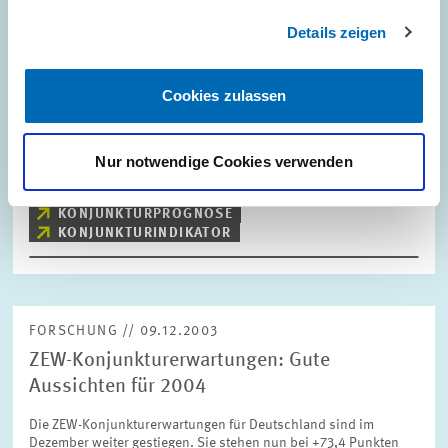
ZEW-Finanzmarkttest zum Aktienmarkt
2004: Europäische Aktien gewinnen deutlich
Details zeigen
in der Gunst der Analysten
Cookies zulassen
Das Jahr 2003 hat für den Anleger in deutschen Standardaktien
eine gute Wende genommen. So hat der Deutsche Aktienindex
(Dax) seit Jahresanfang um satte 30 Prozent zugelegt.
Nur notwendige Cookies verwenden
PRESSE UND REDAKTION
KONJUNKTURPROGNOSE
KONJUNKTURINDIKATOR
FORSCHUNG // 09.12.2003
ZEW-Konjunkturerwartungen: Gute
Aussichten für 2004
Die ZEW-Konjunkturerwartungen für Deutschland sind im
Dezember weiter gestiegen. Sie stehen nun bei +73,4 Punkten