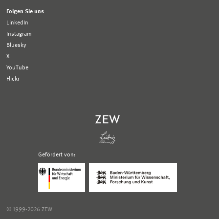
Folgen Sie uns
LinkedIn
Instagram
Bluesky
X
YouTube
Flickr
Gefördert von:
Logo
Logo
Bundesministerium
Ministerium
für
für
Wirtschaft
Wissenschaft,
und
Forschung
Klimaschutz;
und
© 1999-2026 ZEW
Link
Kunst
zur
Baden-