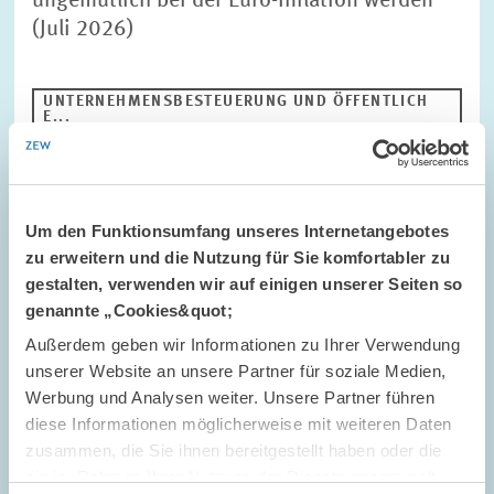
ungemütlich bei der Euro-Inflation werden“
(Juli 2026)
UNTERNEHMENSBESTEUERUNG UND ÖFFENTLICH
E...
EZB
ZINS
Um den Funktionsumfang unseres Internetangebotes
Bild
zu erweitern und die Nutzung für Sie komfortabler zu
öffnet
gestalten, verwenden wir auf einigen unserer Seiten so
in
vergrößerter
genannte „Cookies&quot;
Ansicht
Außerdem geben wir Informationen zu Ihrer Verwendung
unserer Website an unsere Partner für soziale Medien,
Werbung und Analysen weiter. Unsere Partner führen
diese Informationen möglicherweise mit weiteren Daten
zusammen, die Sie ihnen bereitgestellt haben oder die
sie im Rahmen Ihrer Nutzung der Dienste gesammelt