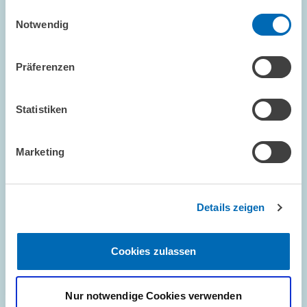
haben.
Einwilligungsauswahl
Notwendig
Präferenzen
Statistiken
FORSCHUNG // 23.07.2026
ZEW ermittelt kombinierte Effekte
Marketing
verschiedener Reformvorhaben //
Berechnungen für DIE ZEIT
Details zeigen
UNGLEICHHEIT UND VERTEILUNGSPOLITIK
STEUERREFORM
EINKOMMENSTEUER
Cookies zulassen
Nur notwendige Cookies verwenden