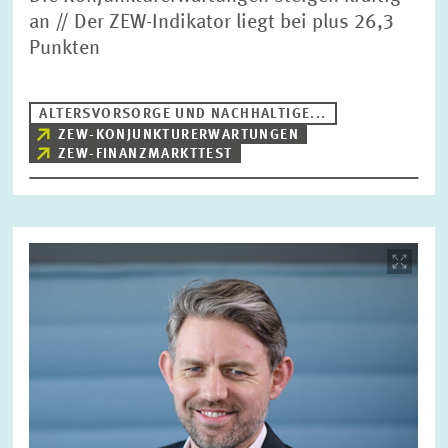
an // Der ZEW-Indikator liegt bei plus 26,3
Punkten
ALTERSVORSORGE UND NACHHALTIGE...
ZEW-KONJUNKTURERWARTUNGEN
ZEW-FINANZMARKTTEST
Bild
öffnet
in
vergrößerter
Ansicht