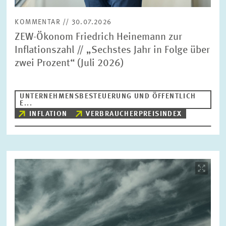
KOMMENTAR // 30.07.2026
ZEW-Ökonom Friedrich Heinemann zur
Inflationszahl // „Sechstes Jahr in Folge über
zwei Prozent“ (Juli 2026)
UNTERNEHMENSBESTEUERUNG UND ÖFFENTLICH
E...
INFLATION
VERBRAUCHERPREISINDEX
Bild
öffnet
in
vergrößerter
Ansicht