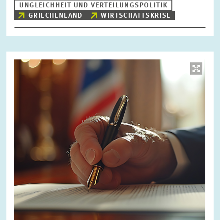
UNGLEICHHEIT UND VERTEILUNGSPOLITIK
GRIECHENLAND
WIRTSCHAFTSKRISE
Bild
öffnet
in
vergrößerter
Ansicht