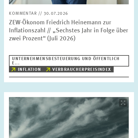
KOMMENTAR // 30.07.2026
ZEW-Ökonom Friedrich Heinemann zur
Inflationszahl // „Sechstes Jahr in Folge über
zwei Prozent“ (Juli 2026)
UNTERNEHMENSBESTEUERUNG UND ÖFFENTLICH
E...
INFLATION
VERBRAUCHERPREISINDEX
Bild
öffnet
in
vergrößerter
Ansicht