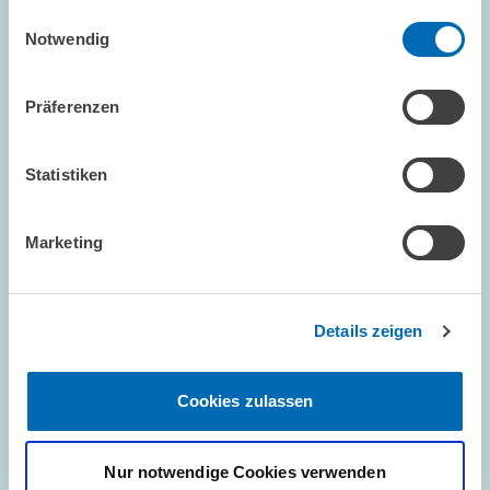
haben.
Einwilligungsauswahl
Notwendig
Präferenzen
Statistiken
FORSCHUNG // 23.07.2026
ZEW ermittelt kombinierte Effekte
Marketing
verschiedener Reformvorhaben //
Berechnungen für DIE ZEIT
Details zeigen
UNGLEICHHEIT UND VERTEILUNGSPOLITIK
STEUERREFORM
EINKOMMENSTEUER
Cookies zulassen
Nur notwendige Cookies verwenden