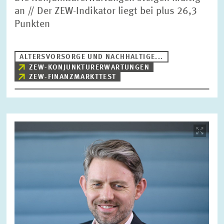
an // Der ZEW-Indikator liegt bei plus 26,3
Punkten
ALTERSVORSORGE UND NACHHALTIGE...
ZEW-KONJUNKTURERWARTUNGEN
ZEW-FINANZMARKTTEST
Bild
öffnet
in
vergrößerter
Ansicht