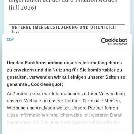
ungemütlich bei der Euro-Inflation werden“
(Juli 2026)
UNTERNEHMENSBESTEUERUNG UND ÖFFENTLICH
E...
EZB
ZINS
Um den Funktionsumfang unseres Internetangebotes
Bild
zu erweitern und die Nutzung für Sie komfortabler zu
öffnet
gestalten, verwenden wir auf einigen unserer Seiten so
in
vergrößerter
genannte „Cookies&quot;
Ansicht
Außerdem geben wir Informationen zu Ihrer Verwendung
unserer Website an unsere Partner für soziale Medien,
Werbung und Analysen weiter. Unsere Partner führen
diese Informationen möglicherweise mit weiteren Daten
zusammen, die Sie ihnen bereitgestellt haben oder die
sie im Rahmen Ihrer Nutzung der Dienste gesammelt