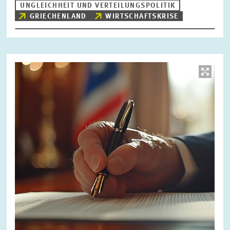
UNGLEICHHEIT UND VERTEILUNGSPOLITIK
GRIECHENLAND
WIRTSCHAFTSKRISE
Bild
öffnet
in
vergrößerter
Ansicht