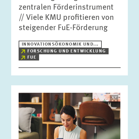
zentralen Förderinstrument
// Viele KMU profitieren von
steigender FuE-Förderung
INNOVATIONSÖKONOMIK UND...
FORSCHUNG UND ENTWICKLUNG
FUE
Bild
öffnet
in
vergrößerter
Ansicht