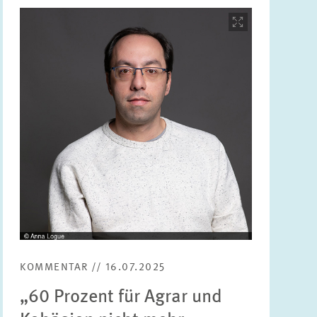
Bild
öffnet
in
vergrößerter
Ansicht
KOMMENTAR // 16.07.2025
„60 Prozent für Agrar und