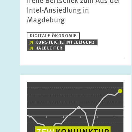
Irene Bertschek zum Aus der
Intel-Ansiedlung in
Magdeburg
DIGITALE ÖKONOMIE
KÜNSTLICHE INTELLIGENZ
HALBLEITER
Bild
öffnet
in
vergrößerter
Ansicht