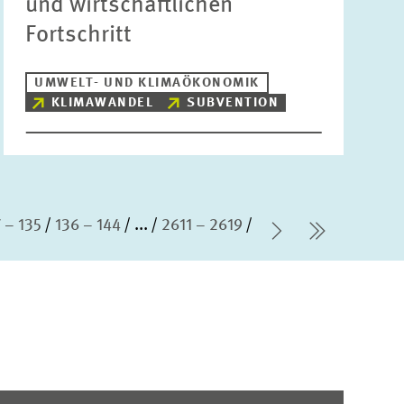
und wirtschaftlichen
Fortschritt
UMWELT- UND KLIMAÖKONOMIK
KLIMAWANDEL
SUBVENTION
 – 135
136 – 144
...
2611 – 2619
Nächste Sei
letzte Se