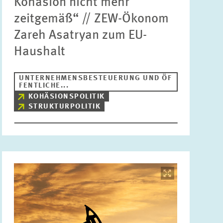
Kohäsion nicht mehr
zeitgemäß“ // ZEW-Ökonom
Zareh Asatryan zum EU-
Haushalt
UNTERNEHMENSBESTEUERUNG UND ÖF
FENTLICHE...
KOHÄSIONSPOLITIK
STRUKTURPOLITIK
Bild
öffnet
in
vergrößerter
Ansicht