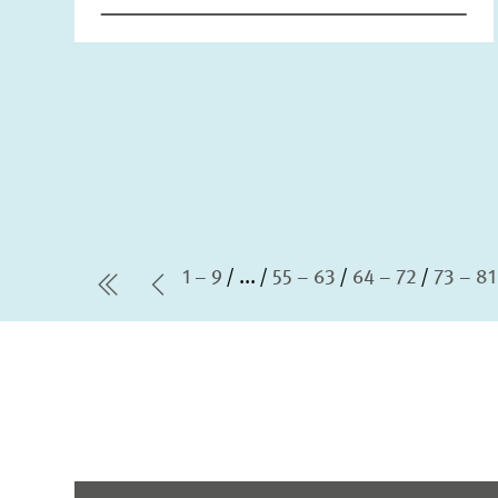
1 – 9
...
55 – 63
64 – 72
73 – 81
erste Seite
Vorherige Seite