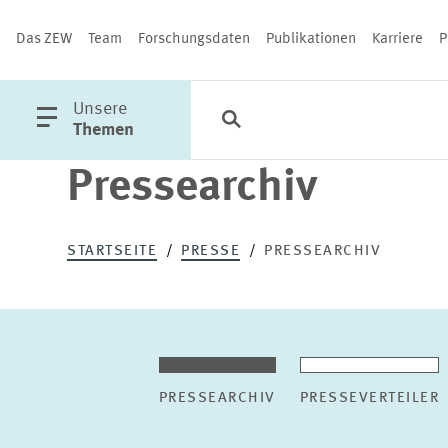
Das ZEW
Team
Forschungsdaten
Publikationen
Karriere
P
öffne
Unsere
Suche
Kategorien
Schließen
Hauptmenü
Themen
Pressearchiv
PUBLIKATIONEN
STARTSEITE
PRESSE
PRESSEARCHIV
PRESSEARCHIV
PRESSEVERTEILER