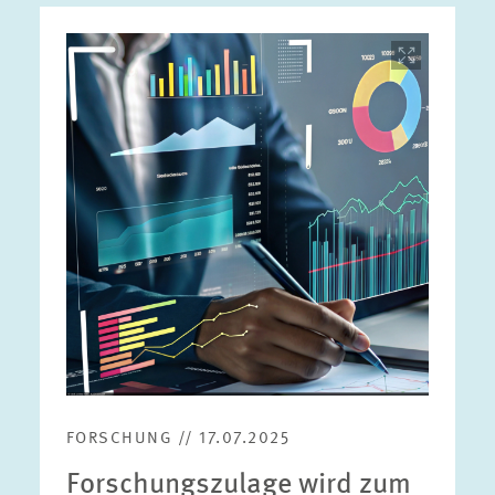
Bild
öffnet
in
vergrößerter
Ansicht
FORSCHUNG // 17.07.2025
Forschungszulage wird zum