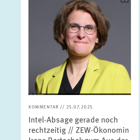
öffnet
in
vergrößerter
Ansicht
KOMMENTAR // 25.07.2025
Intel-Absage gerade noch
rechtzeitig // ZEW-Ökonomin