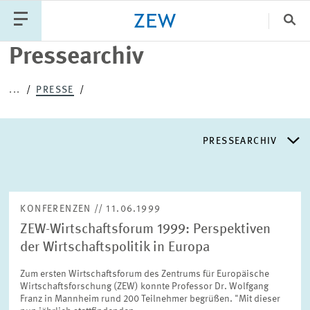
Sch
Pressearchiv
Katego
...
PRESSE
PUBLIKATIONEN
PROJEKTE
TEAM
PRESSEARCHIV
VERANSTALTUNGEN
AKTUELLES
PRESSEARCHIV
KONFERENZEN // 11.06.1999
ZEW-Wirtschaftsforum 1999: Perspektiven
PRESSEVERTEILER
der Wirtschaftspolitik in Europa
Zum ersten Wirtschaftsforum des Zentrums für Europäische
EXPERTENLISTE
Wirtschaftsforschung (ZEW) konnte Professor Dr. Wolfgang
Franz in Mannheim rund 200 Teilnehmer begrüßen. "Mit dieser