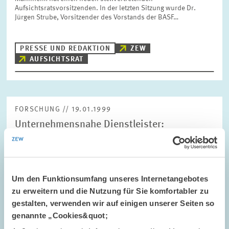
Aufsichtsratsvorsitzenden. In der letzten Sitzung wurde Dr.
Jürgen Strube, Vorsitzender des Vorstands der BASF…
PRESSE UND REDAKTION
ZEW
AUFSICHTSRAT
FORSCHUNG // 19.01.1999
Unternehmensnahe Dienstleister:
Konjunkturelle Abschwächung in Sicht?
Zum zweiten Mal in Folge hat sich die konjunkturelle Lage bei
den unternehmensnahen Dienstleistern nicht weiter verbessert.
Bereits im dritten Quartal 1998 wurde die Geschäftslage als
Um den Funktionsumfang unseres Internetangebotes
unverändert gegenüber dem…
zu erweitern und die Nutzung für Sie komfortabler zu
gestalten, verwenden wir auf einigen unserer Seiten so
genannte „Cookies&quot;
PRESSE UND REDAKTION
UNTERNEHMENSNAHE DIENSTLEISTER