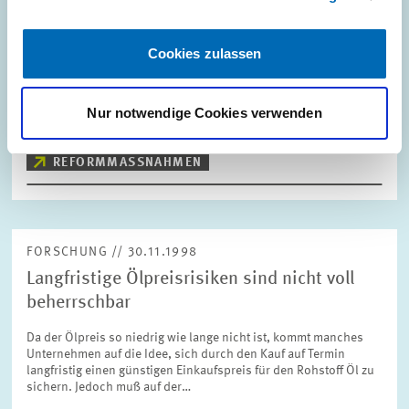
Stellungnahme zur geplanten Steuerreform
Die von der Regierungskoalition vorgelegten Gesetzentwürfe zur
Cookies zulassen
Unternehmenssteuerreform 1999, 2000 und 2002 wurden von
Zentrum für Europäische Wirtschaftsforschung (ZEW) und
Lehrstuhl Prof. Jacobs hinsichtlich…
Nur notwendige Cookies verwenden
PRESSE UND REDAKTION
STEUERREFORM
REFORMMASSNAHMEN
FORSCHUNG // 30.11.1998
Langfristige Ölpreisrisiken sind nicht voll
beherrschbar
Da der Ölpreis so niedrig wie lange nicht ist, kommt manches
Unternehmen auf die Idee, sich durch den Kauf auf Termin
langfristig einen günstigen Einkaufspreis für den Rohstoff Öl zu
sichern. Jedoch muß auf der…