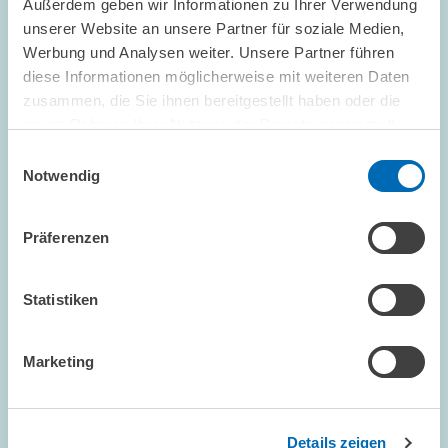
Außerdem geben wir Informationen zu Ihrer Verwendung
unserer Website an unsere Partner für soziale Medien,
Werbung und Analysen weiter. Unsere Partner führen
diese Informationen möglicherweise mit weiteren Daten
FORSCHUNG // 04.12.1998
zusammen, die Sie ihnen bereitgestellt haben oder die
Unternehmenssteuerreform -
sie im Rahmen Ihrer Nutzung der Dienste gesammelt
haben.
Regierungskoalition springt zu kurz
Einwilligungsauswahl
Notwendig
Die Gesetzesentwürfe zur Unternehmenssteuerreform 1999,
2000 und 2002 stehen. Mit den bereits für 1999 vorgesehenen
Maßnahmen springt die Regierungskoalition jedoch zu kurz. Von
Präferenzen
ihnen dürften keine positiven…
Statistiken
PRESSE UND REDAKTION
REFORMMASSNAHMEN
STEUERREFORM
Marketing
KOMMENTAR // 03.12.1998
Details zeigen