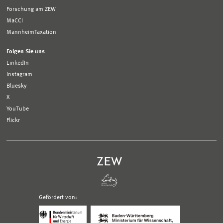
Forschung am ZEW
MaCCI
MannheimTaxation
Folgen Sie uns
LinkedIn
Instagram
Bluesky
X
YouTube
Flickr
Gefördert von:
Logo
Logo
Bundesministerium
Ministerium