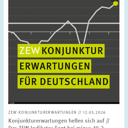
öffnet
in
vergrößerter
Ansicht
ZEW-KONJUNKTURERWARTUNGEN // 12.05.2026
Konjunkturerwartungen hellen sich auf //