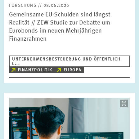
FORSCHUNG // 08.06.2026
Gemeinsame EU-Schulden sind längst
Realität // ZEW-Studie zur Debatte um
Eurobonds im neuen Mehrjährigen
Finanzrahmen
UNTERNEHMENSBESTEUERUNG UND ÖFFENTLICH
E...
FINANZPOLITIK
EUROPA
Bild
öffnet
in
vergrößerter
Ansicht