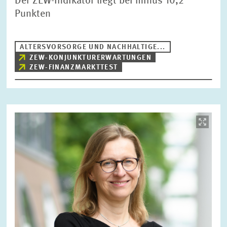
Der ZEW-Indikator liegt bei minus 10,2
Punkten
ALTERSVORSORGE UND NACHHALTIGE...
ZEW-KONJUNKTURERWARTUNGEN
ZEW-FINANZMARKTTEST
Bild
öffnet
in
vergrößerter
Ansicht