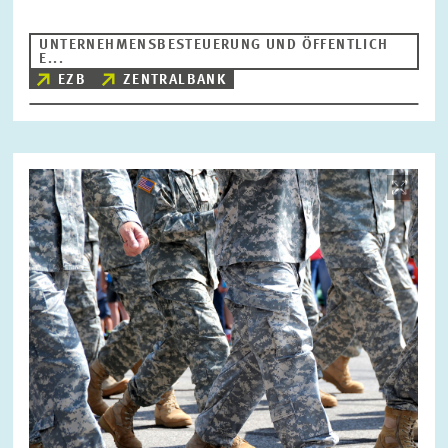
UNTERNEHMENSBESTEUERUNG UND ÖFFENTLICH
E...
EZB
ZENTRALBANK
Bild
öffnet
in
vergrößerter
Ansicht