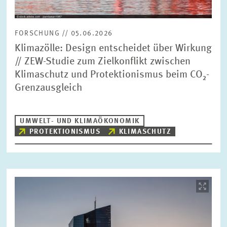
FORSCHUNG // 05.06.2026
Klimazölle: Design entscheidet über Wirkung
// ZEW-Studie zum Zielkonflikt zwischen
Klimaschutz und Protektionismus beim CO₂-
Grenzausgleich
UMWELT- UND KLIMAÖKONOMIK
PROTEKTIONISMUS
KLIMASCHUTZ
Bild
öffnet
in
vergrößerter
Ansicht