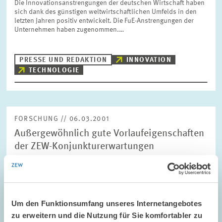
Die Innovationsanstrengungen der deutschen Wirtschaft haben
sich dank des günstigen weltwirtschaftlichen Umfelds in den
letzten Jahren positiv entwickelt. Die FuE-Anstrengungen der
Unternehmen haben zugenommen.…
PRESSE UND REDAKTION
INNOVATION
TECHNOLOGIE
FORSCHUNG // 06.03.2001
Außergewöhnlich gute Vorlaufeigenschaften
der ZEW-Konjunkturerwartungen
Eine Studie des Zentrums für Europäische Wirtschaftsforschung
(ZEW), Mannheim, hat mit Hilfe ökonometrischer Verfahren die
Prognosequalität der beiden Frühindikatoren ifo-
Geschäftserwartungen und…
Um den Funktionsumfang unseres Internetangebotes
zu erweitern und die Nutzung für Sie komfortabler zu