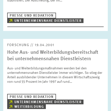
stabilisiert. Der Abschwung, der im…
BILDMATERIAL
PRESSE UND REDAKTION
ZEW IN DEN MEDIEN
UNTERNEHMENSNAHE DIENSTLEISTER
MEHR ZUM ZEW
FORSCHUNG // 19.04.2001
Hohe Aus- und Weiterbildungsbereitschaft
JAHRESBERICHT
bei unternehmensnahen Dienstleistern
Aus- und Weiterbildungsmaßnahmen werden bei den
unternehmensnahen Dienstleister immer wichtiger. So stieg der
Anteil ausbildender Unternehmen in diesem Wirtschaftszweig
von rund 55 Prozent im Jahr 1997 auf rund…
PRESSE UND REDAKTION
UNTERNEHMENSNAHE DIENSTLEISTER
WEITERBILDUNG