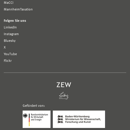
MaCCI
MannheimTaxation
Folgen Sie uns
LinkedIn
Instagram
Bluesky
X
YouTube
Flickr
Gefördert von:
Logo
Logo
Bundesministerium
Ministerium
für
für
Wirtschaft
Wissenschaft,
und
Forschung