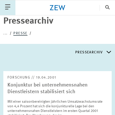
Sch
Pressearchiv
Katego
...
PRESSE
PUBLIKATIONEN
PROJEKTE
TEAM
PRESSEARCHIV
VERANSTALTUNGEN
AKTUELLES
PRESSEARCHIV
FORSCHUNG // 19.04.2001
Konjunktur bei unternehmensnahen
PRESSEVERTEILER
Dienstleistern stabilisiert sich
Mit einer saisonbereinigten jährlichen Umsatzwachstumsrate
EXPERTENLISTE
von 4,4 Prozent hat sich die konjunkturelle Lage bei den
unternehmensnahen Dienstleistern im ersten Quartal 2001