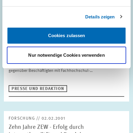
Details zeigen
FORSCHUNG // 13.02.2001
Mängel in der Dualen Berufausbildung:
Fachkräfte haben wenig Chancen bei
Cookies zulassen
techologieintensiven Dienstleistern
Nur notwendige Cookies verwenden
Fachkräfte mit einer abgeschlossenen Lehre haben in
Unternehmen mit hohen Investitionen in neue Informations- und
Kommunikationstechnologien (IuK) häufig das Nachsehen
gegenüber Beschäftigten mit Fachhochschul-…
PRESSE UND REDAKTION
FORSCHUNG // 02.02.2001
Zehn Jahre ZEW - Erfolg durch