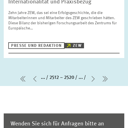
Internationalität und Praxisbezug
Zehn Jahre ZEW, das sei eine Erfolgsgeschichte, die die
Mitarbeiterinnen und Mitarbeiter des ZEW geschrieben hätten.
Diese Bilanz der bisherigen Forschungsarbeit des Zentrums für
Europäische…
PRESSE UND REDAKTION
ZEW
...
2512 – 2520
...
erste Seite
Vorherige Seite
Nächste Sei
letzte S
Wenden Sie sich für Anfragen bitte an