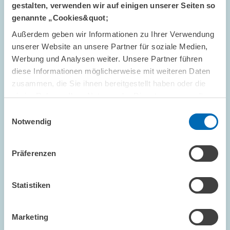
ALTERSVORSORGE UND NACHHALTIGE...
gestalten, verwenden wir auf einigen unserer Seiten so
KONJUNKTURPROGNOSE
genannte „Cookies&quot;
KONJUNKTURINDIKATOR
Außerdem geben wir Informationen zu Ihrer Verwendung
unserer Website an unsere Partner für soziale Medien,
Werbung und Analysen weiter. Unsere Partner führen
diese Informationen möglicherweise mit weiteren Daten
FORSCHUNG // 20.02.2001
zusammen, die Sie ihnen bereitgestellt haben oder die
ZEW-Finanzmarkttest: Bei den
sie im Rahmen Ihrer Nutzung der Dienste gesammelt
Konjunkturerwartungen geht es weiter
haben.
Einwilligungsauswahl
bergab
Notwendig
Der Saldo der Konjunkturerwartungen für Deutschland im ZEW-
Finanzmarkttest ist im Februar weiter gefallen und liegt nun bei
einem Minus von 6,1 Punkten.Gegenüber dem Vormonat ist dies
Präferenzen
ein Rückgang um 1,7…
Statistiken
PRESSE UND REDAKTION
KONJUNKTURPROGNOSE
KONJUNKTURINDIKATOR
Marketing